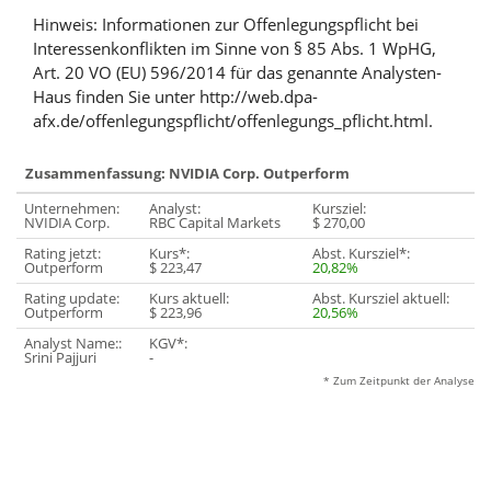
Hinweis: Informationen zur Offenlegungspflicht bei
Interessenkonflikten im Sinne von § 85 Abs. 1 WpHG,
Art. 20 VO (EU) 596/2014 für das genannte Analysten-
Haus finden Sie unter http://web.dpa-
afx.de/offenlegungspflicht/offenlegungs_pflicht.html.
Zusammenfassung: NVIDIA Corp. Outperform
Unternehmen:
Analyst:
Kursziel:
NVIDIA Corp.
RBC Capital Markets
$ 270,00
Rating jetzt:
Kurs*:
Abst. Kursziel*:
Outperform
$ 223,47
20,82%
Rating update:
Kurs aktuell:
Abst. Kursziel aktuell:
Outperform
$ 223,96
20,56%
Analyst Name::
KGV*:
Srini Pajjuri
-
* Zum Zeitpunkt der Analyse