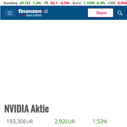
sdaq
29 722
1,2%
Öl
82,1
-0,5%
Euro
1,1559
0,3%
CHF
0,9344
-0
Depot
NVIDIA Aktie
193,30
2,92
1,53
EUR
EUR
%