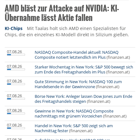
AMD bläst zur Attacke auf NVIDIA: KI-
Übernahme lässt Aktie fallen
KI-Chips
Mit Taalas holt sich AMD einen Spezialisten für
Chips, die ein einzelnes KI-Modell direkt in Silizium gießen.
07.08.26
NASDAQ Composite-Handel aktuell: NASDAQ
Composite notiert letztendlich im Plus
(finanzen.at)
07.08.26
Starker Wochentag in New York: S&P 500 bewegt sich
zum Ende des Freitagshandels im Plus
(finanzen.at)
07.08.26
Gute Stimmung in New York: NASDAQ 100 zum
Handelsende in der Gewinnzone
(finanzen.at)
07.08.26
Börse New York: Anleger lassen Dow Jones zum Ende
des Freitagshandels steigen
(finanzen.at)
07.08.26
Gewinne in New York: NASDAQ Composite
nachmittags mit grünem Vorzeichen
(finanzen.at)
07.08.26
Handel in New York: S&P 500 zeigt sich am
Nachmittag fester
(finanzen.at)
07.08.26