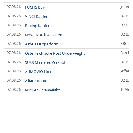
07.08.26
Jefferi
FUCHS Buy
07.08.26
DZ BA
VINCI Kaufen
07.08.26
DZ BA
Boeing Kaufen
07.08.26
DZ BA
Novo Nordisk Halten
07.08.26
RBC Ca
Airbus Outperform
07.08.26
Barclay
Österreichische Post Underweight
07.08.26
DZ BA
SUSS MicroTec Verkaufen
07.08.26
Jefferi
AUMOVIO Hold
07.08.26
DZ BA
Allianz Kaufen
07.08.26
JP Mor
Nutrien Overweight
07.08.26
UBS A
Tesla Neutral
07.08.26
DZ BA
Symrise Kaufen
07.08.26
DZ BA
LANXESS Halten
07.08.26
DZ BA
Aurubis Halten