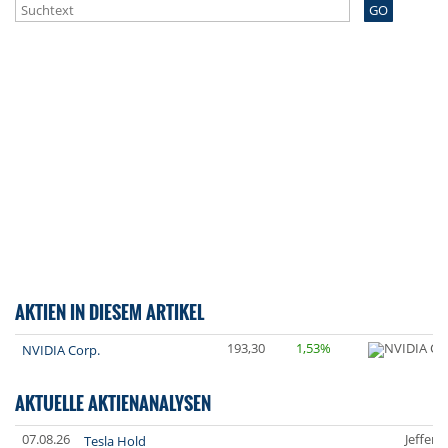
GO
AKTIEN IN DIESEM ARTIKEL
193,30
1,53%
NVIDIA Corp.
AKTUELLE AKTIENANALYSEN
07.08.26
Jefferi
Tesla Hold