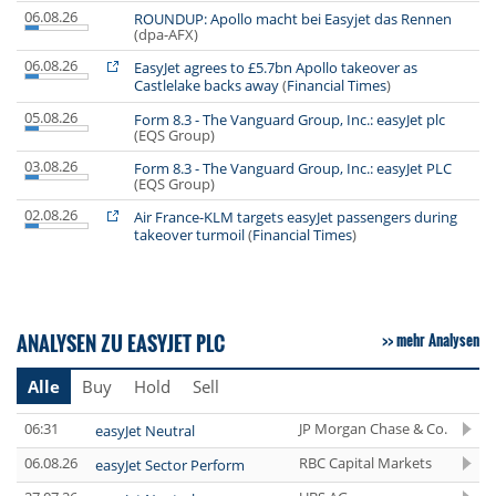
06.08.26
ROUNDUP: Apollo macht bei Easyjet das Rennen
(dpa-AFX)
06.08.26
EasyJet agrees to £5.7bn Apollo takeover as
Castlelake backs away
(
Financial Times
)
05.08.26
Form 8.3 - The Vanguard Group, Inc.: easyJet plc
(EQS Group)
03.08.26
Form 8.3 - The Vanguard Group, Inc.: easyJet PLC
(EQS Group)
02.08.26
Air France-KLM targets easyJet passengers during
takeover turmoil
(
Financial Times
)
ANALYSEN ZU EASYJET PLC
mehr Analysen
Alle
Buy
Hold
Sell
06:31
JP Morgan Chase & Co.
easyJet Neutral
06.08.26
RBC Capital Markets
easyJet Sector Perform