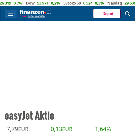
19
0,7%
Dow
53 971
0,2%
EStoxx50
6 524
0,3%
Nasdaq
29 636
0,
Depot
easyJet Aktie
7,79
0,13
1,64
EUR
EUR
%