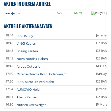
AKTIEN IN DIESEM ARTIKEL
7,79
1,62%
easyJet plc
AKTUELLE AKTIENANALYSEN
18:44
Jefferies 
FUCHS Buy
18:43
DZ BANK
VINCI Kaufen
18:43
DZ BANK
Boeing Kaufen
18:43
DZ BANK
Novo Nordisk Halten
18:42
RBC Capit
Airbus Outperform
17:30
Barclays C
Österreichische Post Underweight
17:20
DZ BANK
SUSS MicroTec Verkaufen
17:04
Jefferies 
AUMOVIO Hold
16:31
DZ BANK
Allianz Kaufen
16:30
JP Morgan
Nutrien Overweight