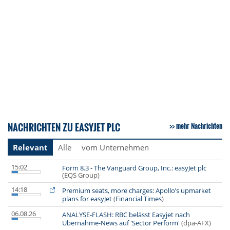
NACHRICHTEN ZU EASYJET PLC
mehr Nachrichten
Relevant
Alle
vom Unternehmen
15:02
Form 8.3 - The Vanguard Group, Inc.: easyJet plc
(EQS Group)
14:18
Premium seats, more charges: Apollo’s upmarket
plans for easyJet
(
Financial Times
)
06.08.26
ANALYSE-FLASH: RBC belässt Easyjet nach
Übernahme-News auf 'Sector Perform'
(dpa-AFX)