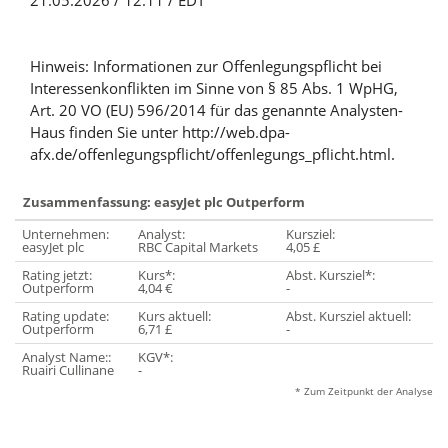
21.05.2026 / 12:11 / EDT
Hinweis: Informationen zur Offenlegungspflicht bei
Interessenkonflikten im Sinne von § 85 Abs. 1 WpHG,
Art. 20 VO (EU) 596/2014 für das genannte Analysten-
Haus finden Sie unter http://web.dpa-
afx.de/offenlegungspflicht/offenlegungs_pflicht.html.
Zusammenfassung: easyJet plc Outperform
Unternehmen:
Analyst:
Kursziel:
easyJet plc
RBC Capital Markets
4,05 £
Rating jetzt:
Kurs*:
Abst. Kursziel*:
Outperform
4,04 €
-
Rating update:
Kurs aktuell:
Abst. Kursziel aktuell:
Outperform
6,71 £
-
Analyst Name::
KGV*:
Ruairi Cullinane
-
* Zum Zeitpunkt der Analyse