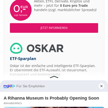
Aktien, ETFs, Derivate, Kryptos und
12:40
Bernstein
mehr – jetzt für
0 Euro pro Trade
Merck Market-Perform
handeln (zzgl. marktüblicher Spreads)!
12:39
RBC Capit
Allianz Sector Perform
12:39
Joh. Bere
RATIONAL Buy
12:38
DZ BANK
Merck Kaufen
JETZT INFORMIEREN
12:37
DZ BANK
Kontron Kaufen
12:37
Jefferies 
Daimler Truck Buy
12:29
Jefferies 
Airbus Hold
12:28
UBS AG
ETF-Sparplan
Münchener Rückversicherungs-Gesellschaft Neutral
12:28
UBS AG
IONOS Neutral
Oskar ist der einfache und intelligente ETF-Sparplan.
Er übernimmt die ETF-Auswahl, ist steuersmart,
12:27
UBS AG
Allianz Neutral
transparent und kostengünstig.
12:27
Deutsche
Carl Zeiss Meditec Hold
JETZT MEHR ERFAHREN
Für Sie Empfohlen
12:26
Deutsche
United Internet Buy
12:26
Deutsche
Scout24 Buy
A Rihanna Museum Is Probably Opening Soon
12:25
Deutsche
Rheinmetall Buy
BRAINBERRIES