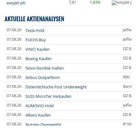
7,81
1,83%
easyJet plc
AKTUELLE AKTIENANALYSEN
07.08.26
Jefferi
Tesla Hold
07.08.26
Jefferi
FUCHS Buy
07.08.26
DZ BA
VINCI Kaufen
07.08.26
DZ BA
Boeing Kaufen
07.08.26
DZ BA
Novo Nordisk Halten
07.08.26
RBC Ca
Airbus Outperform
07.08.26
Barclay
Österreichische Post Underweight
07.08.26
DZ BA
SUSS MicroTec Verkaufen
07.08.26
Jefferi
AUMOVIO Hold
07.08.26
DZ BA
Allianz Kaufen
07.08.26
JP Mor
Nutrien Overweight
07.08.26
UBS A
Tesla Neutral