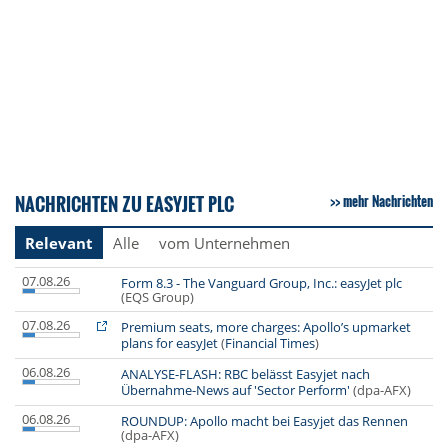
NACHRICHTEN ZU EASYJET PLC
mehr Nachrichten
Relevant
Alle
vom Unternehmen
07.08.26
Form 8.3 - The Vanguard Group, Inc.: easyJet plc
(EQS Group)
07.08.26
Premium seats, more charges: Apollo’s upmarket
plans for easyJet
(
Financial Times
)
06.08.26
ANALYSE-FLASH: RBC belässt Easyjet nach
Übernahme-News auf 'Sector Perform'
(dpa-AFX)
06.08.26
ROUNDUP: Apollo macht bei Easyjet das Rennen
(dpa-AFX)