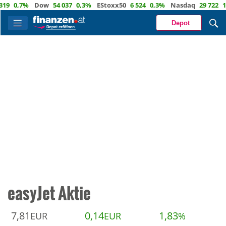
0,7%
Dow
54 037
0,3%
EStoxx50
6 524
0,3%
Nasdaq
29 722
1,2%
Depot
easyJet Aktie
7,81
0,14
1,83
EUR
EUR
%