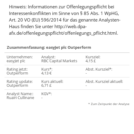
Hinweis: Informationen zur Offenlegungspflicht bei
Interessenkonflikten im Sinne von § 85 Abs. 1 WpHG,
Art. 20 VO (EU) 596/2014 für das genannte Analysten-
Haus finden Sie unter http://web.dpa-
afx.de/offenlegungspflicht/offenlegungs_pflicht.html.
Zusammenfassung: easyJet plc Outperform
Unternehmen:
Analyst:
Kursziel:
easyJet plc
RBC Capital Markets
4,15 £
Rating jetzt:
Kurs*:
Abst. Kursziel*:
Outperform
4,13 €
-
Rating update:
Kurs aktuell:
Abst. Kursziel aktuell:
Outperform
6,71 £
-
Analyst Name::
KGV*:
Ruairi Cullinane
-
* Zum Zeitpunkt der Analyse