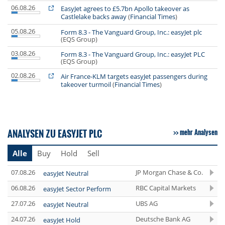
06.08.26
EasyJet agrees to £5.7bn Apollo takeover as
Castlelake backs away
(
Financial Times
)
05.08.26
Form 8.3 - The Vanguard Group, Inc.: easyJet plc
(EQS Group)
03.08.26
Form 8.3 - The Vanguard Group, Inc.: easyJet PLC
(EQS Group)
02.08.26
Air France-KLM targets easyJet passengers during
takeover turmoil
(
Financial Times
)
ANALYSEN ZU EASYJET PLC
mehr Analysen
Alle
Buy
Hold
Sell
07.08.26
JP Morgan Chase & Co.
easyJet Neutral
06.08.26
RBC Capital Markets
easyJet Sector Perform
27.07.26
UBS AG
easyJet Neutral
24.07.26
Deutsche Bank AG
easyJet Hold