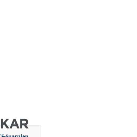
DZ BANK
JP Morgan
Chase &
Co.
Barclays
ht
Capital
Barclays
Capital
Barclays
Capital
Barclays
Capital
Barclays
ght
Capital
Barclays
Capital
DZ BANK
Jefferies &
d
Company
Inc.
TF-Sparplan