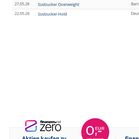
27.05.26
Barc
Südzucker Overweight
22.05.26
Deu
Südzucker Hold
Aktien kaufen zu
finan