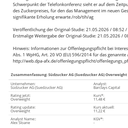
Schwerpunkt der Telefonkonferenz sieht er auf dem Zeitp
des Zuckerpreises, für den das Management im neuen Ges
signifikante Erholung erwarte./rob/tih/ag
Veröffentlichung der Original-Studie: 21.05.2026 / 08:52 
Erstmalige Weitergabe der Original-Studie: 21.05.2026 / 
Hinweis: Informationen zur Offenlegungspflicht bei Intere
Abs. 1 WpHG, Art. 20 VO (EU) 596/2014 für das genannte 
http://web.dpa-afx.de/offenlegungspflicht/offenlegungs_pf
Zusammenfassung: Südzucker AG (Suedzucker AG) Overweight
Unternehmen:
Analyst:
Südzucker AG (Suedzucker AG)
Barclays Capital
Rating jetzt:
Kurs*:
Overweight
11,48 €
Rating update:
Kurs aktuell:
Overweight
11,22 €
Analyst Name::
KGV*:
Alex Sloane
-