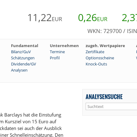
11,22
0,26
2,3
EUR
EUR
WKN: 729700 / ISI
Fundamental
Unternehmen
zugeh. Wertpapiere
Bilanz/GuV
Termine
Zertifikate
Schätzungen
Profil
Optionsscheine
Dividende/GV
Knock-Outs
Analysen
ANALYSENSUCHE
 Barclays hat die Einstufung
em Kursziel von 15 Euro auf
ckdaten sei auch der Ausblick
einer Schnelleinschätzung. Den