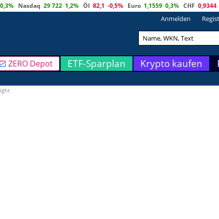
0,3%
Nasdaq
29 722
1,2%
Öl
82,1
-0,5%
Euro
1,1559
0,3%
CHF
0,9344
Anmelden
Regis
ETF-Sparplan
Krypto kaufen
ZERO Depot
ight