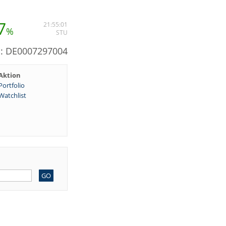
7
21:55:01
%
STU
N: DE0007297004
Aktion
Portfolio
Watchlist
GO