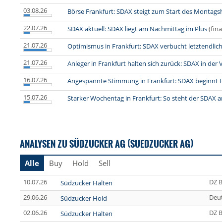
03.08.26
Börse Frankfurt: SDAX steigt zum Start des Montags
22.07.26
SDAX aktuell: SDAX liegt am Nachmittag im Plus
(fin
21.07.26
Optimismus in Frankfurt: SDAX verbucht letztendlic
21.07.26
Anleger in Frankfurt halten sich zurück: SDAX in der
16.07.26
Angespannte Stimmung in Frankfurt: SDAX beginnt 
15.07.26
Starker Wochentag in Frankfurt: So steht der SDAX
ANALYSEN ZU SÜDZUCKER AG (SUEDZUCKER AG)
Alle
Buy
Hold
Sell
10.07.26
DZ 
Südzucker Halten
29.06.26
Deu
Südzucker Hold
02.06.26
DZ 
Südzucker Halten