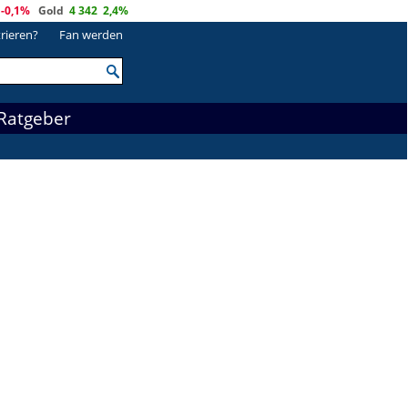
-0,1%
Gold
4 342
2,4%
trieren?
Fan werden
Ratgeber