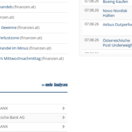
07.08.26
Boeing Kaufen
handels
(finanzen.at)
07.08.26
Novo Nordisk
Halten
anzen.at)
07.08.26
Airbus Outperf
h Gewinne
(finanzen.at)
 Verlustzone
(finanzen.at)
07.08.26
Österreichische
Post Underweig
Handel im Minus
(finanzen.at)
07.08.26
SUSS MicroTec
 am Mittwochnachmittag
(finanzen.at)
Verkaufen
07.08.26
AUMOVIO Hold
07.08.26
Allianz Kaufen
mehr Analysen
07.08.26
Nutrien
Overweight
BANK
07.08.26
Tesla Neutral
tsche Bank AG
07.08.26
Symrise Kaufen
BANK
07.08.26
LANXESS Halten