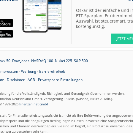
07.08.26
Scout24 Kaufen
Oskar ist der einfache und i
07.08.26
Allianz Hold
ETF-Sparplan. Er übernimmt 
Auswahl, ist steuersmart, t
kostengünstig.
07.08.26
Merck Market-
Perform
JETZT ME
07.08.26
Allianz Sector
Perform
07.08.26
RATIONAL Buy
oxx 50
Dow Jones
NASDAQ 100
Nikkei 225
S&P 500
Impressum
-
Werbung
-
Barrierefreiheit
tz
-
Disclaimer
-
AGB
-
Privatsphäre-Einstellungen
07.08.26
Merck Kaufen
07.08.26
eistung für die Vollständigkeit, Richtigkeit und Genauigkeit übernommen werden.
Kontron Kaufen
ormation Deutschland GmbH. Verzögerung 15 Min. (Nasdaq, NYSE: 20 Min.).
07.08.26
Daimler Truck B
© 1999-2026
finanzen.net GmbH
talt für Finanzdienstleistungsaufsicht ist nicht als ihre Befürwortung der angebotene
07.08.26
Airbus Hold
isprospekt und die Endgültigen Bedingungen zu lesen, bevor sie eine Anlageentscheid
siken und Chancen des Wertpapiers. Sie sind im Begriff, ein Produkt zu erwerben, das n
schwer zu verstehen sein kann.