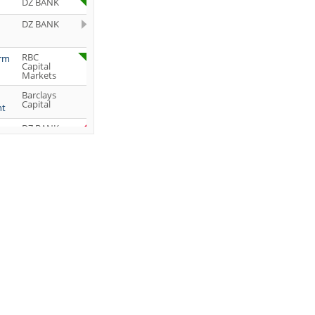
DZ BANK
DZ BANK
RBC
orm
Capital
Markets
Barclays
Capital
ht
DZ BANK
Jefferies &
Company
Inc.
DZ BANK
JP Morgan
Chase &
Co.
UBS AG
DZ BANK
DZ BANK