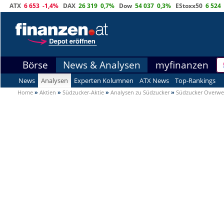
ATX
6 653
-1,4%
DAX
26 319
0,7%
Dow
54 037
0,3%
EStoxx50
6 524
Börse
News & Analysen
myfinanzen
News
Analysen
Experten Kolumnen
ATX News
Top-Rankings
Home
»
Aktien
»
Südzucker-Aktie
»
Analysen zu Südzucker
»
Südzucker Overwe