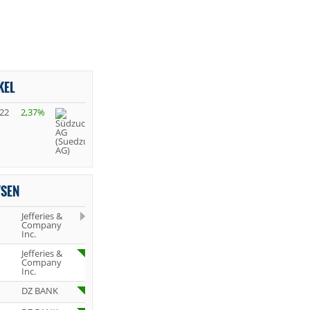
KEL
,22
2,37%
YSEN
Jefferies &
Company
Inc.
Jefferies &
Company
Inc.
DZ BANK