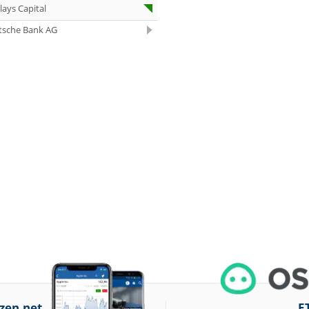
lays Capital
07.08.26
Aurubis Halten
tsche Bank AG
07.08.26
Under Armour
Underweight
07.08.26
IONOS Overweig
07.08.26
Springer Nature
Overweight
07.08.26
Henkel vz. Equal
Weight
07.08.26
Fraport Equal
Weight
07.08.26
Diageo Overwei
07.08.26
Ahold Delhaize
Equal Weight
07.08.26
RENK Kaufen
07.08.26
SGL Carbon Hol
zen.net
E