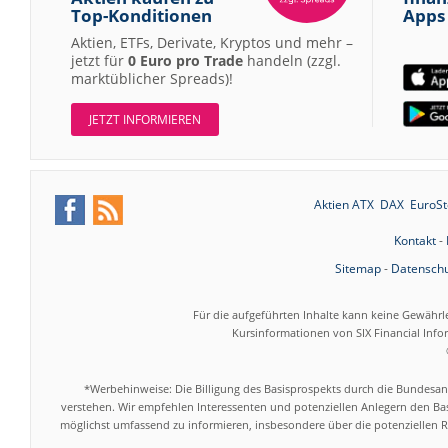
Top-Konditionen
Apps
Aktien, ETFs, Derivate, Kryptos und mehr –
jetzt für
0 Euro pro Trade
handeln (zzgl.
marktüblicher Spreads)!
JETZT INFORMIEREN
Aktien ATX
DAX
EuroSt
Kontakt
-
Sitemap
-
Datenschu
Für die aufgeführten Inhalte kann keine Gewährl
Kursinformationen von SIX Financial Inf
*Werbehinweise: Die Billigung des Basisprospekts durch die Bundesans
verstehen. Wir empfehlen Interessenten und potenziellen Anlegern den Bas
möglichst umfassend zu informieren, insbesondere über die potenziellen Ri