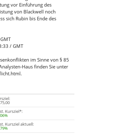
ltung vor Einführung des
istung von Blackwell noch
ss sich Rubin bis Ende des
/ GMT
03:33 / GMT
ssenkonflikten im Sinne von § 85
Analysten-Haus finden Sie unter
licht.html.
sziel:
275,00
t. Kursziel*:
,06%
t. Kursziel aktuell:
,79%