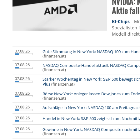
NVIDIA: 
Aktie fal
KI-Chips
Mi
Spezialisten 
Modell direkt
07.08.26
Gute Stimmung in New York: NASDAQ 100 zum Hand
(finanzen.at)
07.08.26
NASDAQ Composite-Handel aktuell: NASDAQ Composit
(finanzen.at)
07.08.26
Starker Wochentag in New York: S&P 500 bewegt sic
Plus
(finanzen.at)
07.08.26
Börse New York: Anleger lassen Dow Jones zum Ende 
(finanzen.at)
07.08.26
Aufschläge in New York: NASDAQ 100 am Freitagnach
07.08.26
Handel in New York: S&P 500 zeigt sich am Nachmitta
07.08.26
Gewinne in New York: NASDAQ Composite nachmitta
(finanzen.at)