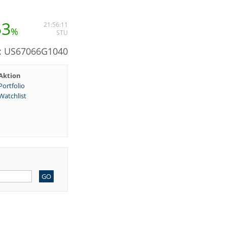
53
21:56:11
%
STU
N: US67066G1040
Aktion
Portfolio
Watchlist
GO