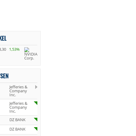
KEL
3,30
1,53%
YSEN
Jefferies &
Company
Inc.
Jefferies &
Company
Inc.
DZ BANK
DZ BANK