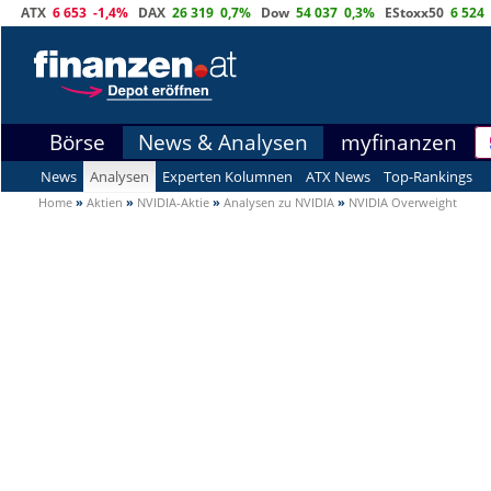
ATX
6 653
-1,4%
DAX
26 319
0,7%
Dow
54 037
0,3%
EStoxx50
6 524
Börse
News & Analysen
myfinanzen
News
Analysen
Experten Kolumnen
ATX News
Top-Rankings
Home
»
Aktien
»
NVIDIA-Aktie
»
Analysen zu NVIDIA
»
NVIDIA Overweight