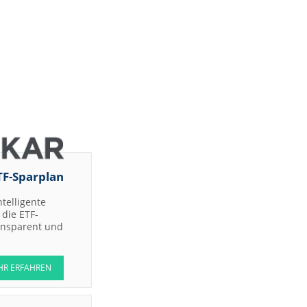
Jefferies &
Company
Inc.
Bernstein
Research
RBC
Capital
Markets
Joh.
Berenberg,
Gossler &
Co. KG
(Berenberg
Bank)
TF-Sparplan
DZ BANK
DZ BANK
ntelligente
die ETF-
Jefferies &
uy
ransparent und
Company
Inc.
Jefferies &
Company
HR ERFAHREN
Inc.
UBS AG
gs-