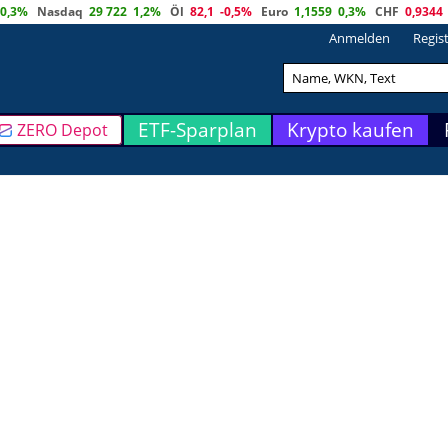
0,3%
Nasdaq
29 722
1,2%
Öl
82,1
-0,5%
Euro
1,1559
0,3%
CHF
0,9344
Anmelden
Regis
ETF-Sparplan
Krypto kaufen
ZERO Depot