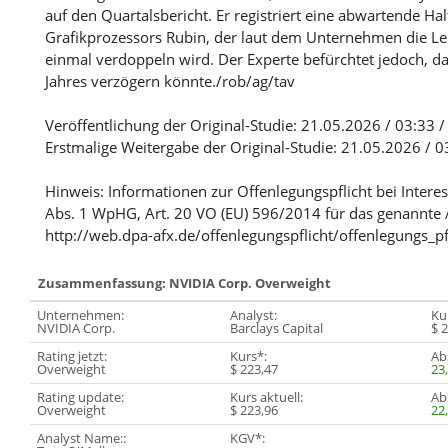
auf den Quartalsbericht. Er registriert eine abwartende Ha
Grafikprozessors Rubin, der laut dem Unternehmen die Le
einmal verdoppeln wird. Der Experte befürchtet jedoch, da
Jahres verzögern könnte./rob/ag/tav
Veröffentlichung der Original-Studie: 21.05.2026 / 03:33 
Erstmalige Weitergabe der Original-Studie: 21.05.2026 / 
Hinweis: Informationen zur Offenlegungspflicht bei Intere
Abs. 1 WpHG, Art. 20 VO (EU) 596/2014 für das genannte 
http://web.dpa-afx.de/offenlegungspflicht/offenlegungs_pf
Zusammenfassung: NVIDIA Corp. Overweight
Unternehmen:
Analyst:
Kur
NVIDIA Corp.
Barclays Capital
$ 
Rating jetzt:
Kurs*:
Abs
Overweight
$ 223,47
23
Rating update:
Kurs aktuell:
Abs
Overweight
$ 223,96
22
Analyst Name::
KGV*: