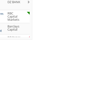
DZ BANK
RBC
orm
Capital
Markets
Barclays
Capital
ht
DZ BANK
Jefferies &
Company
Inc.
DZ BANK
JP Morgan
Chase &
Co.
UBS AG
DZ BANK
DZ BANK
DZ BANK