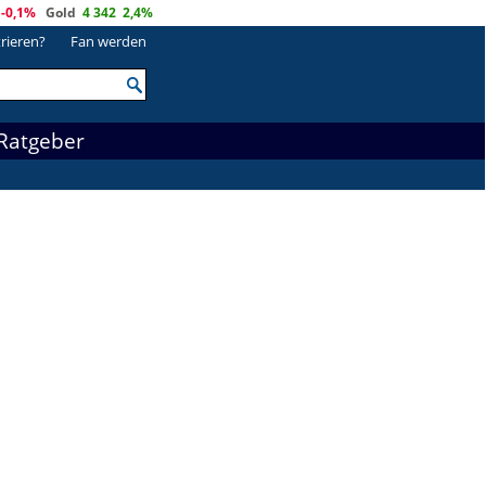
-0,1%
Gold
4 342
2,4%
trieren?
Fan werden
Ratgeber