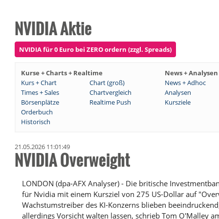
NVIDIA Aktie
NVIDIA für 0 Euro bei ZERO ordern (zzgl. Spreads)
Kurse + Charts + Realtime
News + Analysen
Kurs + Chart
Chart (groß)
News + Adhoc
Times + Sales
Chartvergleich
Analysen
Börsenplätze
Realtime Push
Kursziele
Orderbuch
Historisch
21.05.2026 11:01:49
NVIDIA Overweight
LONDON (dpa-AFX Analyser) - Die britische Investmentbank
für Nvidia mit einem Kursziel von 275 US-Dollar auf "Over
Wachstumstreiber des KI-Konzerns blieben beeindruckend,
allerdings Vorsicht walten lassen, schrieb Tom O'Malley a