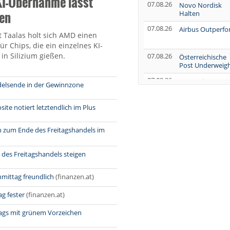
KI-Übernahme lässt
07.08.26
Novo Nordisk
len
Halten
07.08.26
Airbus Outperf
t Taalas holt sich AMD einen
für Chips, die ein einzelnes KI-
 in Silizium gießen.
07.08.26
Österreichische
Post Underweig
07.08.26
SUSS MicroTec
elsende in der Gewinnzone
Verkaufen
07.08.26
AUMOVIO Hold
e notiert letztendlich im Plus
h zum Ende des Freitagshandels im
07.08.26
Allianz Kaufen
07.08.26
Nutrien
des Freitagshandels steigen
Overweight
07.08.26
mittag freundlich
(finanzen.at)
Tesla Neutral
07.08.26
Symrise Kaufen
g fester
(finanzen.at)
07.08.26
LANXESS Halten
gs mit grünem Vorzeichen
07.08.26
Aurubis Halten