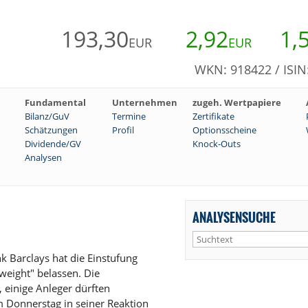
193,30
2,92
1,
EUR
EUR
WKN: 918422 / ISI
Fundamental
Unternehmen
zugeh. Wertpapiere
Bilanz/GuV
Termine
Zertifikate
Schätzungen
Profil
Optionsscheine
Dividende/GV
Knock-Outs
Analysen
ANALYSENSUCHE
 Barclays hat die Einstufung
weight" belassen. Die
 einige Anleger dürften
m Donnerstag in seiner Reaktion