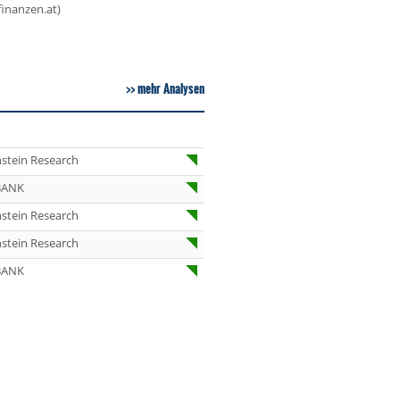
finanzen.at)
07.08.26
Under Armour
Underweight
07.08.26
IONOS Overweig
mehr Analysen
07.08.26
Springer Nature
Overweight
07.08.26
Henkel vz. Equal
Weight
stein Research
07.08.26
Fraport Equal
BANK
Weight
stein Research
07.08.26
Diageo Overwei
stein Research
07.08.26
Ahold Delhaize
BANK
Equal Weight
07.08.26
RENK Kaufen
07.08.26
SGL Carbon Hol
07.08.26
Scout24 Kaufen