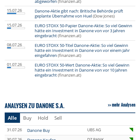
abgeworfen
(finanzen.at)
15.07.26
Danone-Aktie gibt nach: Britische Behörde prüft
geplante Übernahme von Huel
(Dow Jones)
15.07.26
EURO STOXX 50-Papier Danone-Aktie: So viel Gewinn
hätte ein Investment in Danone von vor 3 Jahren
eingebracht
(finanzen.at)
08.07.26
EURO STOXX 50-Titel Danone-Aktie: So viel Gewinn
hätte ein Investment in Danone von vor einem Jahr
eingefahren
(finanzen.at)
01.07.26
EURO STOXX 50-Wert Danone-Aktie: So viel Gewinn
hätte ein Investment in Danone von vor 10 Jahren
eingebracht
(finanzen.at)
ANALYSEN ZU DANONE S.A.
mehr Analysen
Alle
Buy
Hold
Sell
31.07.26
UBS AG
Danone Buy
30.07.26
DZ BANK