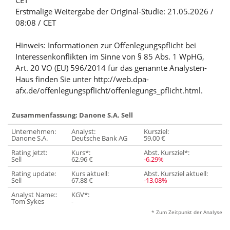
CET
Erstmalige Weitergabe der Original-Studie: 21.05.2026 /
08:08 / CET
Hinweis: Informationen zur Offenlegungspflicht bei
Interessenkonflikten im Sinne von § 85 Abs. 1 WpHG,
Art. 20 VO (EU) 596/2014 für das genannte Analysten-
Haus finden Sie unter http://web.dpa-
afx.de/offenlegungspflicht/offenlegungs_pflicht.html.
Zusammenfassung: Danone S.A. Sell
Unternehmen:
Analyst:
Kursziel:
Danone S.A.
Deutsche Bank AG
59,00 €
Rating jetzt:
Kurs*:
Abst. Kursziel*:
Sell
62,96 €
-6,29%
Rating update:
Kurs aktuell:
Abst. Kursziel aktuell:
Sell
67,88 €
-13,08%
Analyst Name::
KGV*:
Tom Sykes
-
* Zum Zeitpunkt der Analyse