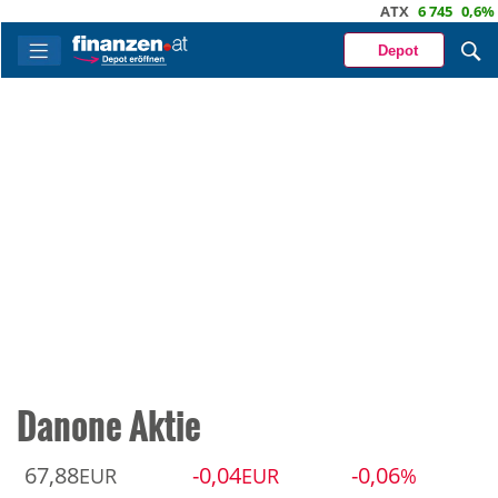
ATX
6 745
0,6%
DA
Depot
Danone Aktie
67,88
-0,04
-0,06
EUR
EUR
%