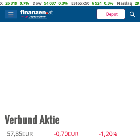
 319
0,7%
Dow
54 037
0,3%
EStoxx50
6 524
0,3%
Nasdaq
29 722
Depot
Verbund Aktie
57,85
-0,70
-1,20
EUR
EUR
%