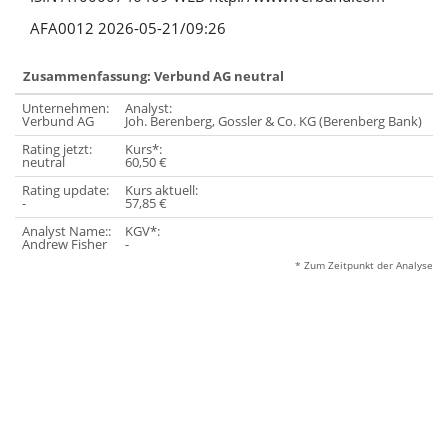
AFA0012 2026-05-21/09:26
Zusammenfassung: Verbund AG neutral
Unternehmen:
Analyst:
Ku
Verbund AG
Joh. Berenberg, Gossler & Co. KG (Berenberg Bank)
59
Rating jetzt:
Kurs*:
Ab
neutral
60,50 €
-
Rating update:
Kurs aktuell:
Ab
-
57,85 €
3
Analyst Name::
KGV*:
Andrew Fisher
-
* Zum Zeitpunkt der Analyse