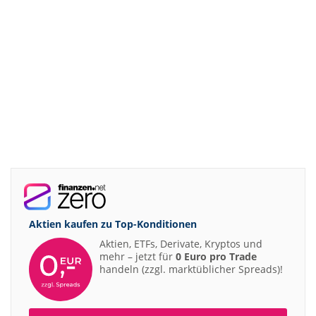
07.08.26
Aurubis Halten
07.08.26
Under Armour Underweight
07.08.26
IONOS Overweight
07.08.26
Springer Nature Overweight
07.08.26
Henkel vz. Equal Weight
07.08.26
Fraport Equal Weight
07.08.26
Diageo Overweight
07.08.26
Ahold Delhaize Equal Weight
07.08.26
RENK Kaufen
07.08.26
SGL Carbon Hold
Aktien kaufen zu
Top-Konditionen
07.08.26
Scout24 Kaufen
Aktien, ETFs, Derivate, Kryptos und
07.08.26
mehr – jetzt für
0 Euro pro Trade
Allianz Hold
handeln (zzgl. marktüblicher Spreads)!
07.08.26
Merck Market-Perform
07.08.26
Allianz Sector Perform