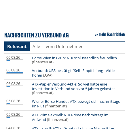
NACHRICHTEN ZU VERBUND AG
mehr Nachrichten
Relevant
Alle
vom Unternehmen
06.08.26
Börse Wien in Grün: ATX schlussendlich freundlich
(finanzen.at)
06.08.26
Verbund: UBS bestätigt "Sell"-Empfehlung - Aktie
höher
(APA)
06.08.26
ATX-Papier Verbund-Aktie: So viel hätte eine
Investition in Verbund von vor 5 Jahren gekostet
(finanzen.at)
05.08.26
Wiener Börse-Handel: ATX bewegt sich nachmittags
im Plus
(finanzen.at)
05.08.26
ATX Prime aktuell: ATX Prime nachmittags im
Aufwind
(finanzen.at)
04.08.26
ATX aktuell: ATX präsentiert sich am Nachmittag