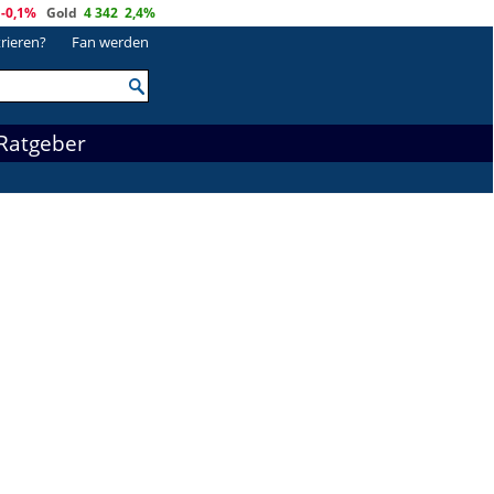
-0,1%
Gold
4 342
2,4%
trieren?
Fan werden
Ratgeber