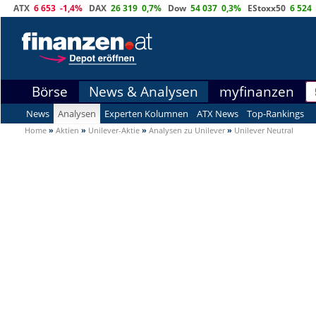
ATX
6 653
-1,4%
DAX
26 319
0,7%
Dow
54 037
0,3%
EStoxx50
6 524
Börse
News & Analysen
myfinanzen
News
Analysen
Experten Kolumnen
ATX News
Top-Rankings
Home
»
Aktien
»
Unilever-Aktie
»
Analysen zu Unilever
»
Unilever Neutral