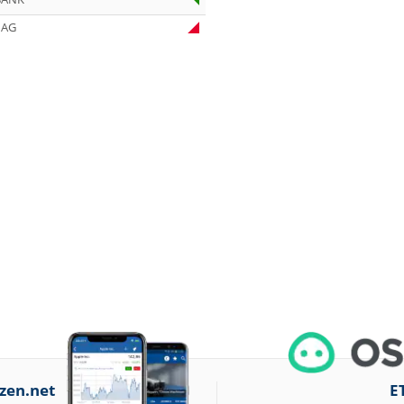
07.08.26
Under Armour
 AG
Underweight
07.08.26
IONOS Overweig
07.08.26
Springer Nature
Overweight
07.08.26
Henkel vz. Equal
Weight
07.08.26
Fraport Equal
Weight
07.08.26
Diageo Overwei
07.08.26
Ahold Delhaize
Equal Weight
07.08.26
RENK Kaufen
07.08.26
SGL Carbon Hol
07.08.26
zen.net
Scout24 Kaufen
E