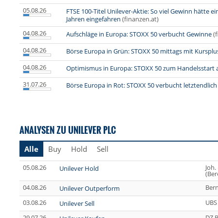
05.08.26
FTSE 100-Titel Unilever-Aktie: So viel Gewinn hätte e
Jahren eingefahren
(finanzen.at)
04.08.26
Aufschläge in Europa: STOXX 50 verbucht Gewinne
(
04.08.26
Börse Europa in Grün: STOXX 50 mittags mit Kursplu
04.08.26
Optimismus in Europa: STOXX 50 zum Handelsstart 
31.07.26
Börse Europa in Rot: STOXX 50 verbucht letztendlich
ANALYSEN ZU UNILEVER PLC
Alle
Buy
Hold
Sell
05.08.26
Joh.
Unilever Hold
(Ber
04.08.26
Bern
Unilever Outperform
03.08.26
UBS
Unilever Sell
29.07.26
DZ 