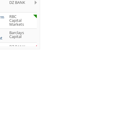
DZ BANK
RBC
orm
Capital
Markets
Barclays
Capital
ht
DZ BANK
Jefferies &
Company
Inc.
DZ BANK
JP Morgan
Chase &
Co.
UBS AG
DZ BANK
DZ BANK
DZ BANK