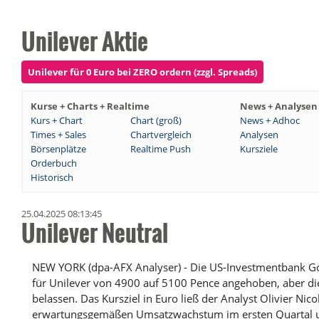
Unilever Aktie
Unilever für 0 Euro bei ZERO ordern (zzgl. Spreads)
Kurse + Charts + Realtime
News + Analysen
Kurs + Chart
Chart (groß)
News + Adhoc
Times + Sales
Chartvergleich
Analysen
Börsenplätze
Realtime Push
Kursziele
Orderbuch
Historisch
25.04.2025 08:13:45
Unilever Neutral
NEW YORK (dpa-AFX Analyser) - Die US-Investmentbank Go
für Unilever von 4900 auf 5100 Pence angehoben, aber die
belassen. Das Kursziel in Euro ließ der Analyst Olivier N
erwartungsgemäßen Umsatzwachstum im ersten Quartal un