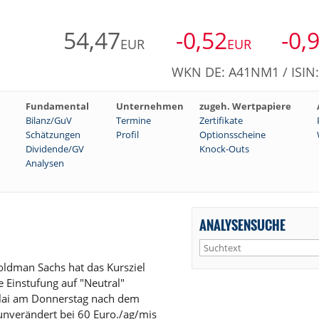
54,47
-0,52
-0,
EUR
EUR
WKN DE: A41NM1 / ISIN
Fundamental
Unternehmen
zugeh. Wertpapiere
Bilanz/GuV
Termine
Zertifikate
Schätzungen
Profil
Optionsscheine
Dividende/GV
Knock-Outs
Analysen
ANALYSENSUCHE
ldman Sachs hat das Kursziel
 Einstufung auf "Neutral"
icolai am Donnerstag nach dem
verändert bei 60 Euro./ag/mis