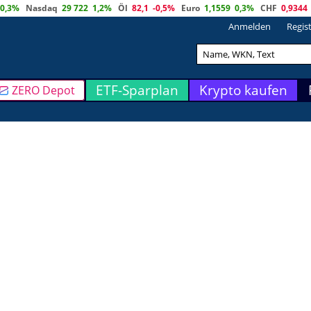
0,3%
Nasdaq
29 722
1,2%
Öl
82,1
-0,5%
Euro
1,1559
0,3%
CHF
0,9344
Anmelden
Regis
ETF-Sparplan
Krypto kaufen
ZERO Depot