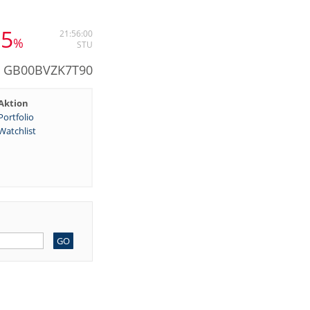
95
21:56:00
%
STU
: GB00BVZK7T90
Aktion
Portfolio
Watchlist
GO