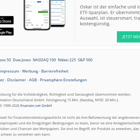
07.08.26
Allianz Hold
Oskar ist der einfache und i
ETF-Sparplan. Er übernimmt 
Auswahl, ist steuersmart, t
07.08.26
Merck Market-
kostengünstig.
Perform
07.08.26
Allianz Sector
JETZT ME
Perform
07.08.26
RATIONAL Buy
oxx 50
Dow Jones
NASDAQ 100
Nikkei 225
S&P 500
Impressum
-
Werbung
-
Barrierefreiheit
tz
-
Disclaimer
-
AGB
-
Privatsphäre-Einstellungen
07.08.26
Merck Kaufen
07.08.26
Kontron Kaufen
eistung für die Vollständigkeit, Richtigkeit und Genauigkeit übernommen werden.
07.08.26
ormation Deutschland GmbH. Verzögerung 15 Min. (Nasdaq, NYSE: 20 Min.).
Daimler Truck B
© 1999-2026
finanzen.net GmbH
07.08.26
Airbus Hold
talt für Finanzdienstleistungsaufsicht ist nicht als ihre Befürwortung der angebotene
isprospekt und die Endgültigen Bedingungen zu lesen, bevor sie eine Anlageentscheid
siken und Chancen des Wertpapiers. Sie sind im Begriff, ein Produkt zu erwerben, das n
07.08.26
Münchener
schwer zu verstehen sein kann.
Rückversicherun