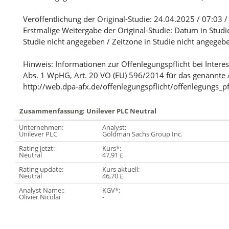
Veröffentlichung der Original-Studie: 24.04.2025 / 07:03 /
Erstmalige Weitergabe der Original-Studie: Datum in Studi
Studie nicht angegeben / Zeitzone in Studie nicht angegeb
Hinweis: Informationen zur Offenlegungspflicht bei Intere
Abs. 1 WpHG, Art. 20 VO (EU) 596/2014 für das genannte 
http://web.dpa-afx.de/offenlegungspflicht/offenlegungs_pf
Zusammenfassung: Unilever PLC Neutral
Unternehmen:
Analyst:
Unilever PLC
Goldman Sachs Group Inc.
Rating jetzt:
Kurs*:
Neutral
47,91 £
Rating update:
Kurs aktuell:
Neutral
46,70 £
Analyst Name::
KGV*:
Olivier Nicolai
-