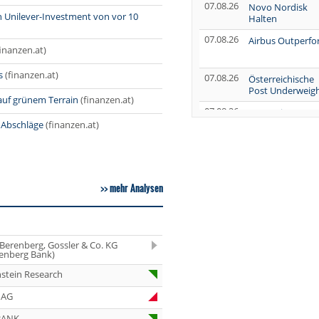
07.08.26
Novo Nordisk
in Unilever-Investment von vor 10
Halten
07.08.26
Airbus Outperf
finanzen.at)
s
(finanzen.at)
07.08.26
Österreichische
Post Underweig
auf grünem Terrain
(finanzen.at)
07.08.26
SUSS MicroTec
Verkaufen
 Abschläge
(finanzen.at)
07.08.26
AUMOVIO Hold
07.08.26
Allianz Kaufen
mehr Analysen
07.08.26
Nutrien
Overweight
07.08.26
 Berenberg, Gossler & Co. KG
Tesla Neutral
enberg Bank)
07.08.26
Symrise Kaufen
stein Research
07.08.26
LANXESS Halten
 AG
07.08.26
Aurubis Halten
BANK