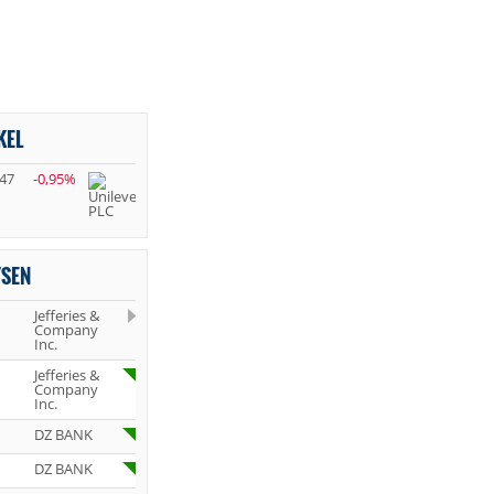
KEL
,47
-0,95%
YSEN
Jefferies &
Company
Inc.
Jefferies &
Company
Inc.
DZ BANK
DZ BANK