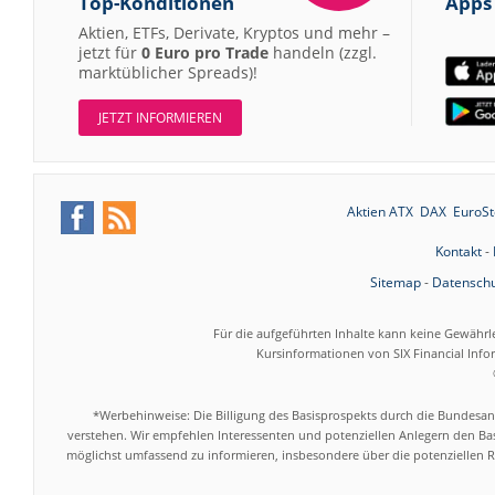
Top-Konditionen
Apps
Aktien, ETFs, Derivate, Kryptos und mehr –
jetzt für
0 Euro pro Trade
handeln (zzgl.
marktüblicher Spreads)!
JETZT INFORMIEREN
Aktien ATX
DAX
EuroSt
Kontakt
-
Sitemap
-
Datenschu
Für die aufgeführten Inhalte kann keine Gewährl
Kursinformationen von SIX Financial Inf
*Werbehinweise: Die Billigung des Basisprospekts durch die Bundesans
verstehen. Wir empfehlen Interessenten und potenziellen Anlegern den Bas
möglichst umfassend zu informieren, insbesondere über die potenziellen Ri