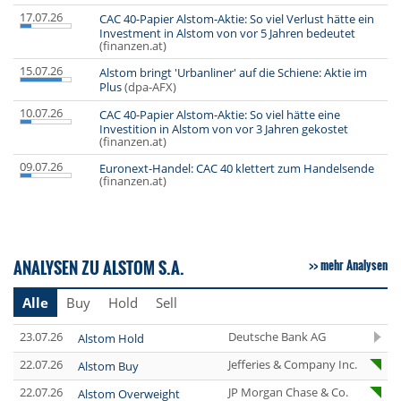
17.07.26
CAC 40-Papier Alstom-Aktie: So viel Verlust hätte ein
Investment in Alstom von vor 5 Jahren bedeutet
(finanzen.at)
15.07.26
Alstom bringt 'Urbanliner' auf die Schiene: Aktie im
Plus
(dpa-AFX)
10.07.26
CAC 40-Papier Alstom-Aktie: So viel hätte eine
Investition in Alstom von vor 3 Jahren gekostet
(finanzen.at)
09.07.26
Euronext-Handel: CAC 40 klettert zum Handelsende
(finanzen.at)
ANALYSEN ZU ALSTOM S.A.
mehr Analysen
Alle
Buy
Hold
Sell
23.07.26
Deutsche Bank AG
Alstom Hold
22.07.26
Jefferies & Company Inc.
Alstom Buy
22.07.26
JP Morgan Chase & Co.
Alstom Overweight