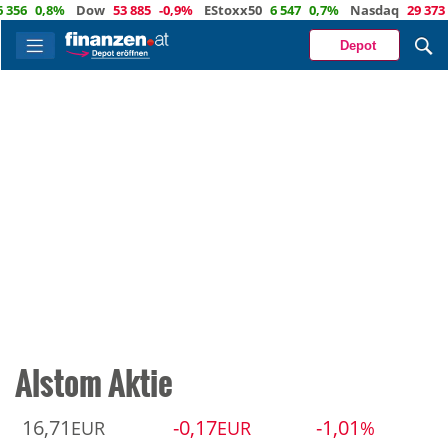
0,8%
Dow
53 885
-0,9%
EStoxx50
6 547
0,7%
Nasdaq
29 373
-0,
Depot
Alstom Aktie
16,71
-0,17
-1,01
EUR
EUR
%