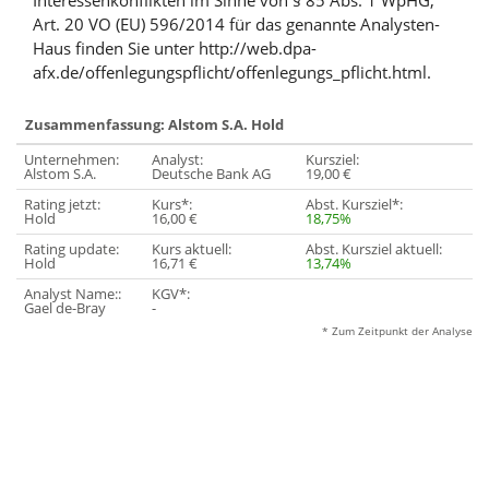
Interessenkonflikten im Sinne von § 85 Abs. 1 WpHG,
Art. 20 VO (EU) 596/2014 für das genannte Analysten-
Haus finden Sie unter http://web.dpa-
afx.de/offenlegungspflicht/offenlegungs_pflicht.html.
Zusammenfassung: Alstom S.A. Hold
Unternehmen:
Analyst:
Kursziel:
Alstom S.A.
Deutsche Bank AG
19,00 €
Rating jetzt:
Kurs*:
Abst. Kursziel*:
Hold
16,00 €
18,75%
Rating update:
Kurs aktuell:
Abst. Kursziel aktuell:
Hold
16,71 €
13,74%
Analyst Name::
KGV*:
Gael de-Bray
-
* Zum Zeitpunkt der Analyse