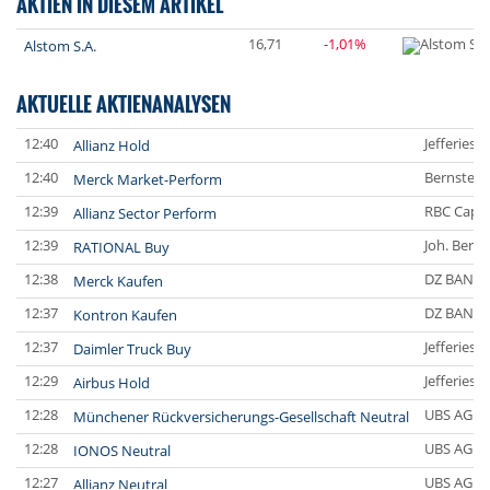
AKTIEN IN DIESEM ARTIKEL
16,71
-1,01%
Alstom S.A.
AKTUELLE AKTIENANALYSEN
12:40
Jefferies 
Allianz Hold
12:40
Bernstein
Merck Market-Perform
12:39
RBC Capit
Allianz Sector Perform
12:39
Joh. Bere
RATIONAL Buy
12:38
DZ BANK
Merck Kaufen
12:37
DZ BANK
Kontron Kaufen
12:37
Jefferies 
Daimler Truck Buy
12:29
Jefferies 
Airbus Hold
12:28
UBS AG
Münchener Rückversicherungs-Gesellschaft Neutral
12:28
UBS AG
IONOS Neutral
12:27
UBS AG
Allianz Neutral