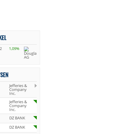
KEL
2
1,09%
YSEN
Jefferies &
Company
Inc.
Jefferies &
Company
Inc.
DZ BANK
DZ BANK