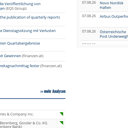
07.08.26
Novo Nordisk
e Veröffentlichung von
Halten
gen
(EQS Group)
07.08.26
Airbus Outperf
he publication of quarterly reports
e Dienstagssitzung mit Verlusten
07.08.26
Österreichische
Post Underweig
sten Quartalsergebnisse
07.08.26
SUSS MicroTec
Verkaufen
mit Gewinnen
(finanzen.at)
07.08.26
AUMOVIO Hold
reitagnachmittag fester
(finanzen.at)
07.08.26
Allianz Kaufen
07.08.26
Nutrien
Overweight
mehr Analysen
07.08.26
Tesla Neutral
07.08.26
Symrise Kaufen
eries & Company Inc.
07.08.26
LANXESS Halten
 Berenberg, Gossler & Co. KG
07.08.26
Aurubis Halten
enberg Bank)