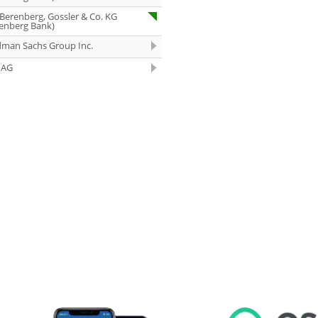
07.08.26
Under Armour
 Berenberg, Gossler & Co. KG
enberg Bank)
Underweight
dman Sachs Group Inc.
07.08.26
IONOS Overweig
 AG
07.08.26
Springer Nature
Overweight
07.08.26
Henkel vz. Equal
Weight
07.08.26
Fraport Equal
Weight
07.08.26
Diageo Overwei
07.08.26
Ahold Delhaize
Equal Weight
07.08.26
RENK Kaufen
07.08.26
SGL Carbon Hol
07.08.26
Scout24 Kaufen