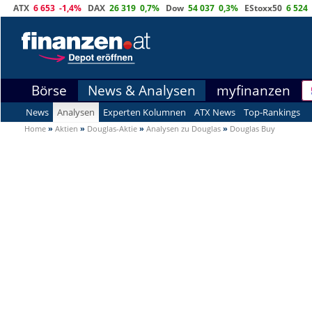
ATX
6 653
-1,4%
DAX
26 319
0,7%
Dow
54 037
0,3%
EStoxx50
6 524
Börse
News & Analysen
myfinanzen
News
Analysen
Experten Kolumnen
ATX News
Top-Rankings
Home
»
Aktien
»
Douglas-Aktie
»
Analysen zu Douglas
»
Douglas Buy