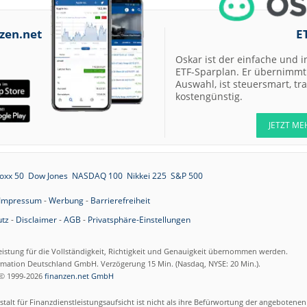
07.08.26
Allianz Hold
zen.net
E
07.08.26
Merck Market-
Perform
Oskar ist der einfache und i
ETF-Sparplan. Er übernimmt 
07.08.26
Allianz Sector
Auswahl, ist steuersmart, t
Perform
kostengünstig.
07.08.26
RATIONAL Buy
JETZT ME
oxx 50
Dow Jones
NASDAQ 100
Nikkei 225
S&P 500
07.08.26
Merck Kaufen
07.08.26
Kontron Kaufen
Impressum
-
Werbung
-
Barrierefreiheit
07.08.26
tz
-
Disclaimer
-
AGB
-
Privatsphäre-Einstellungen
Daimler Truck B
eistung für die Vollständigkeit, Richtigkeit und Genauigkeit übernommen werden.
07.08.26
Airbus Hold
ormation Deutschland GmbH. Verzögerung 15 Min. (Nasdaq, NYSE: 20 Min.).
© 1999-2026
finanzen.net GmbH
07.08.26
Münchener
talt für Finanzdienstleistungsaufsicht ist nicht als ihre Befürwortung der angebotene
Rückversicherun