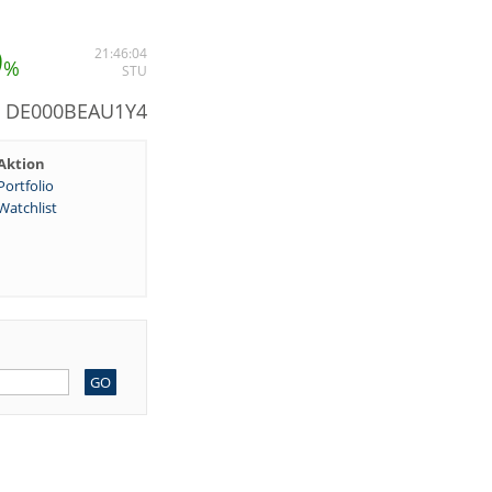
9
21:46:04
%
STU
: DE000BEAU1Y4
Aktion
Portfolio
Watchlist
GO