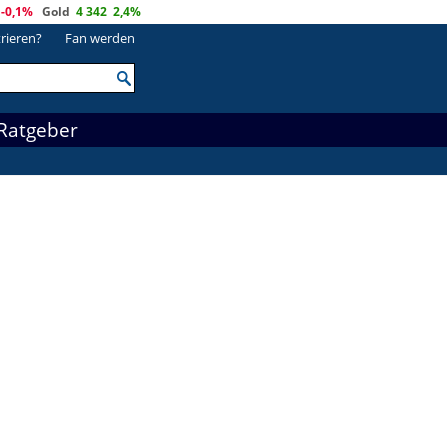
-0,1%
Gold
4 342
2,4%
trieren?
Fan werden
Ratgeber