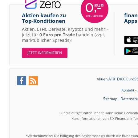
Aktien kaufen zu
finan
Top-Konditionen
Apps
Aktien, ETFs, Derivate, Kryptos und mehr –
jetzt für
0 Euro pro Trade
handeln (zzgl.
marktüblicher Spreads)!
JETZT INFORMIEREN
Aktien ATX
DAX
EuroSt
Kontakt
-
Sitemap
-
Datenschu
Für die aufgeführten Inhalte kann keine Gewährl
Kursinformationen von SIX Financial Inf
*Werbehinweise: Die Billigung des Basisprospekts durch die Bundesans