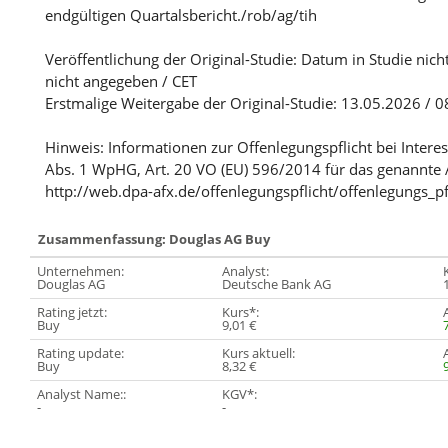
endgültigen Quartalsbericht./rob/ag/tih
Veröffentlichung der Original-Studie: Datum in Studie nich
nicht angegeben / CET
Erstmalige Weitergabe der Original-Studie: 13.05.2026 / 0
Hinweis: Informationen zur Offenlegungspflicht bei Intere
Abs. 1 WpHG, Art. 20 VO (EU) 596/2014 für das genannte 
http://web.dpa-afx.de/offenlegungspflicht/offenlegungs_pf
Zusammenfassung: Douglas AG Buy
Unternehmen:
Analyst:
Douglas AG
Deutsche Bank AG
Rating jetzt:
Kurs*:
Buy
9,01 €
Rating update:
Kurs aktuell:
Buy
8,32 €
Analyst Name::
KGV*:
-
-