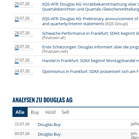
29.07.26
EQS-AFR: Douglas AG: Vorabbekanntmachung über di
Quartalsberichten und Quartals-/Zwischenmitteilun
29.07.26
EQS-AFR: Douglas AG: Preliminary announcement of t
and quarterly/interim statements
(EQS Group)
28.07.26
Schwache Performance in Frankfurt: SDAX beginnt di
(finanzen.at)
28.07.26
Erste Schätzungen: Douglas informiert über die jüng
(finanzen.net)
27.07.26
Handel in Frankfurt: SDAX beginnt Montagshandel 
24.07.26
Optimismus in Frankfurt: SDAX präsentiert sich am F
ANALYSEN ZU DOUGLAS AG
Alle
Buy
Hold
Sell
22.07.26
Jeff
Douglas Buy
03.07.26
Joh.
Douglas Buy
(Ber