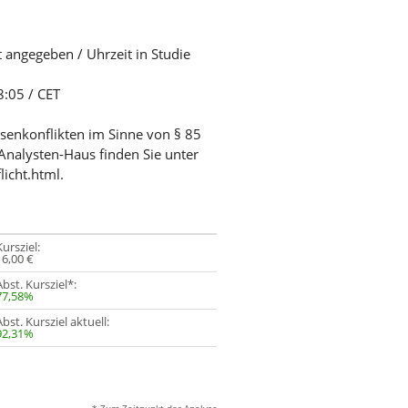
t angegeben / Uhrzeit in Studie
8:05 / CET
ssenkonflikten im Sinne von § 85
Analysten-Haus finden Sie unter
licht.html.
Kursziel:
16,00 €
Abst. Kursziel*:
77,58%
Abst. Kursziel aktuell:
92,31%