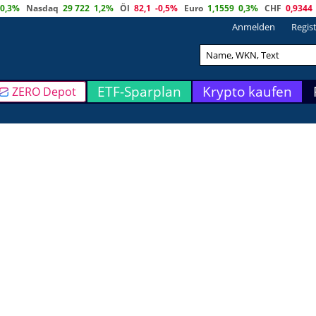
0,3%
Nasdaq
29 722
1,2%
Öl
82,1
-0,5%
Euro
1,1559
0,3%
CHF
0,9344
Anmelden
Regis
ETF-Sparplan
Krypto kaufen
ZERO Depot