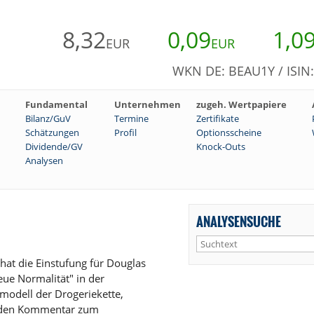
8,32
0,09
1,0
EUR
EUR
WKN DE: BEAU1Y / ISIN
Fundamental
Unternehmen
zugeh. Wertpapiere
Bilanz/GuV
Termine
Zertifikate
Schätzungen
Profil
Optionsscheine
Dividende/GV
Knock-Outs
Analysen
ANALYSENSUCHE
at die Einstufung für Douglas
eue Normalität" in der
modell der Drogeriekette,
enden Kommentar zum