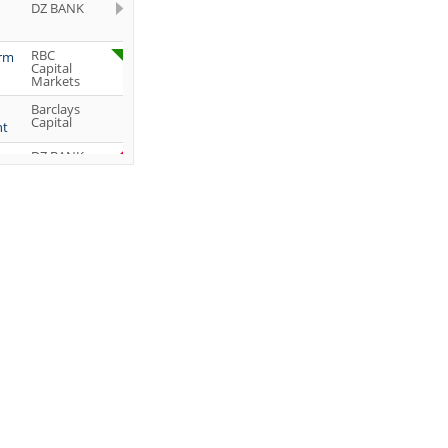
DZ BANK
RBC
orm
Capital
Markets
Barclays
Capital
ht
DZ BANK
Jefferies &
Company
Inc.
DZ BANK
JP Morgan
Chase &
Co.
UBS AG
DZ BANK
DZ BANK
DZ BANK