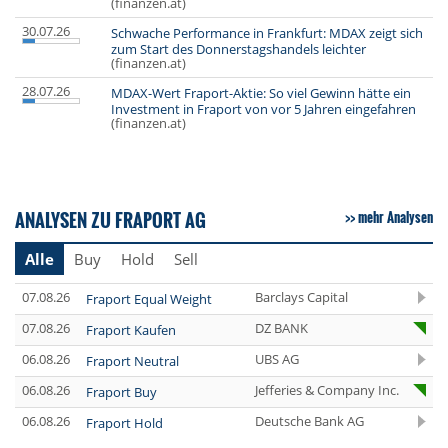
(finanzen.at)
30.07.26
Schwache Performance in Frankfurt: MDAX zeigt sich
zum Start des Donnerstagshandels leichter
(finanzen.at)
28.07.26
MDAX-Wert Fraport-Aktie: So viel Gewinn hätte ein
Investment in Fraport von vor 5 Jahren eingefahren
(finanzen.at)
ANALYSEN ZU FRAPORT AG
mehr Analysen
Alle
Buy
Hold
Sell
07.08.26
Barclays Capital
Fraport Equal Weight
07.08.26
DZ BANK
Fraport Kaufen
06.08.26
UBS AG
Fraport Neutral
06.08.26
Jefferies & Company Inc.
Fraport Buy
06.08.26
Deutsche Bank AG
Fraport Hold