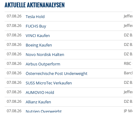
AKTUELLE AKTIENANALYSEN
07.08.26
Jefferi
Tesla Hold
07.08.26
Jefferi
FUCHS Buy
07.08.26
DZ BA
VINCI Kaufen
07.08.26
DZ BA
Boeing Kaufen
07.08.26
DZ BA
Novo Nordisk Halten
07.08.26
RBC Ca
Airbus Outperform
07.08.26
Barclay
Österreichische Post Underweight
07.08.26
DZ BA
SUSS MicroTec Verkaufen
07.08.26
Jefferi
AUMOVIO Hold
07.08.26
DZ BA
Allianz Kaufen
07.08.26
JP Mor
Nutrien Overweight
07.08.26
UBS A
Tesla Neutral
07.08.26
DZ BA
Symrise Kaufen