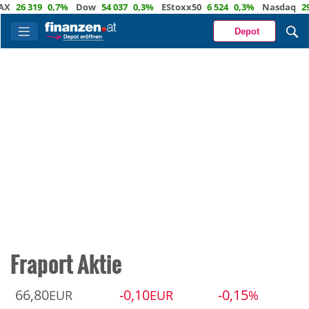
6 319
0,7%
Dow
54 037
0,3%
EStoxx50
6 524
0,3%
Nasdaq
29 722
Depot
Fraport Aktie
66,80
-0,10
-0,15
EUR
EUR
%