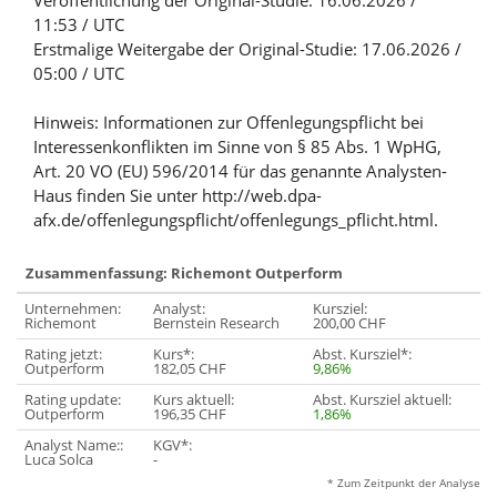
Veröffentlichung der Original-Studie: 16.06.2026 /
11:53 / UTC
Erstmalige Weitergabe der Original-Studie: 17.06.2026 /
05:00 / UTC
Hinweis: Informationen zur Offenlegungspflicht bei
Interessenkonflikten im Sinne von § 85 Abs. 1 WpHG,
Art. 20 VO (EU) 596/2014 für das genannte Analysten-
Haus finden Sie unter http://web.dpa-
afx.de/offenlegungspflicht/offenlegungs_pflicht.html.
Zusammenfassung: Richemont Outperform
Unternehmen:
Analyst:
Kursziel:
Richemont
Bernstein Research
200,00 CHF
Rating jetzt:
Kurs*:
Abst. Kursziel*:
Outperform
182,05 CHF
9,86%
Rating update:
Kurs aktuell:
Abst. Kursziel aktuell:
Outperform
196,35 CHF
1,86%
Analyst Name::
KGV*:
Luca Solca
-
* Zum Zeitpunkt der Analyse