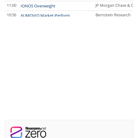
11:00
JP Morgan Chase & Co.
IONOS Overweight
10:56
Bernstein Research
AUMOVIO Market-Perform
10:55
Warburg Research
DEUTZ Buy
10:54
Bernstein Research
Infineon Outperform
10:51
Warburg Research
Aurubis Buy
10:47
Jefferies & Company Inc
Fraport Buy
10:47
Bernstein Research
ProSiebenSat.1 Media Market-Perform
10:45
Deutsche Bank AG
Siemens Energy Buy
10:44
Deutsche Bank AG
Infineon Buy
10:44
Deutsche Bank AG
Lenzing neutral
10:44
UBS AG
Verbund Sell
10:43
Jefferies & Company Inc
Deutsche Beteiligungs Buy
10:40
Bernstein Research
Siemens Outperform
10:01
Jefferies & Company Inc
Rheinmetall Buy