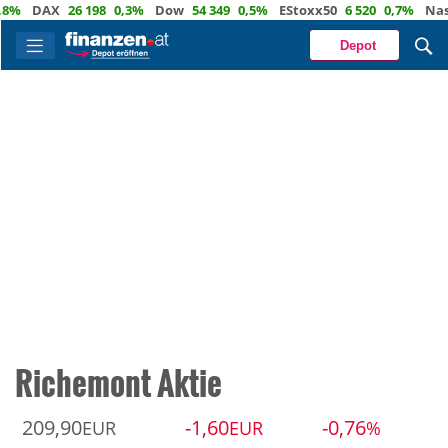
DAX
26 198
0,3%
Dow
54 349
0,5%
EStoxx50
6 520
0,7%
Nasdaq
Depot
Richemont Aktie
209,90
-1,60
-0,76
EUR
EUR
%