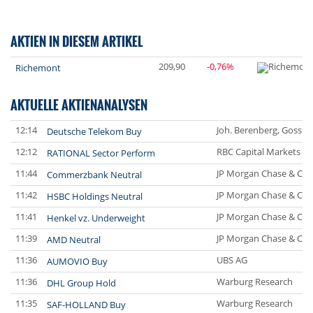
AKTIEN IN DIESEM ARTIKEL
209,90
-0,76%
Richemont
AKTUELLE AKTIENANALYSEN
12:14
Joh. Berenberg, Gossle
Deutsche Telekom Buy
12:12
RBC Capital Markets
RATIONAL Sector Perform
11:44
JP Morgan Chase & Co.
Commerzbank Neutral
11:42
JP Morgan Chase & Co.
HSBC Holdings Neutral
11:41
JP Morgan Chase & Co.
Henkel vz. Underweight
11:39
JP Morgan Chase & Co.
AMD Neutral
11:36
UBS AG
AUMOVIO Buy
11:36
Warburg Research
DHL Group Hold
11:35
Warburg Research
SAF-HOLLAND Buy