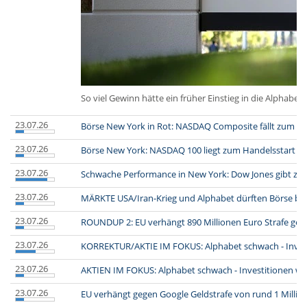
So viel Gewinn hätte ein früher Einstieg in die Alphabet
23.07.26
Börse New York in Rot: NASDAQ Composite fällt zum Ha
23.07.26
Börse New York: NASDAQ 100 liegt zum Handelsstart i
23.07.26
Schwache Performance in New York: Dow Jones gibt zu
23.07.26
MÄRKTE USA/Iran-Krieg und Alphabet dürften Börse be
23.07.26
ROUNDUP 2: EU verhängt 890 Millionen Euro Strafe geg
23.07.26
KORREKTUR/AKTIE IM FOKUS: Alphabet schwach - Invest
23.07.26
AKTIEN IM FOKUS: Alphabet schwach - Investitionen we
23.07.26
EU verhängt gegen Google Geldstrafe von rund 1 Milliar