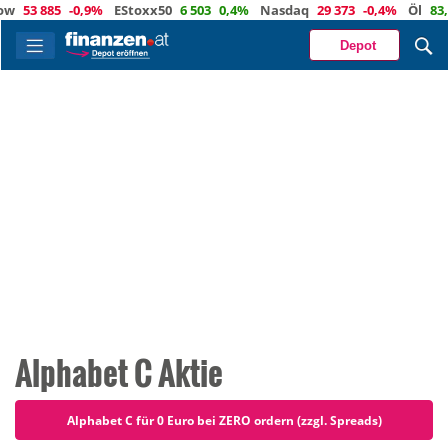
5
-0,9%
EStoxx50
6 503
0,4%
Nasdaq
29 373
-0,4%
Öl
83,5
1,2%
Depot
Alphabet C Aktie
Alphabet C für 0 Euro bei ZERO ordern (zzgl. Spreads)