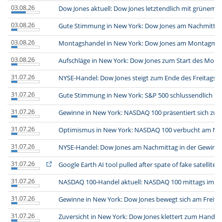
03.08.26
Dow Jones aktuell: Dow Jones letztendlich mit grünem 
03.08.26
Gute Stimmung in New York: Dow Jones am Nachmittag
03.08.26
Montagshandel in New York: Dow Jones am Montagmitt
03.08.26
Aufschläge in New York: Dow Jones zum Start des Mont
31.07.26
NYSE-Handel: Dow Jones steigt zum Ende des Freitagsh
31.07.26
Gute Stimmung in New York: S&P 500 schlussendlich im
31.07.26
Gewinne in New York: NASDAQ 100 präsentiert sich zum 
31.07.26
Optimismus in New York: NASDAQ 100 verbucht am Na
31.07.26
NYSE-Handel: Dow Jones am Nachmittag in der Gewinn
31.07.26
Google Earth AI tool pulled after spate of fake satellite 
31.07.26
NASDAQ 100-Handel aktuell: NASDAQ 100 mittags im A
31.07.26
Gewinne in New York: Dow Jones bewegt sich am Freita
31.07.26
Zuversicht in New York: Dow Jones klettert zum Handels