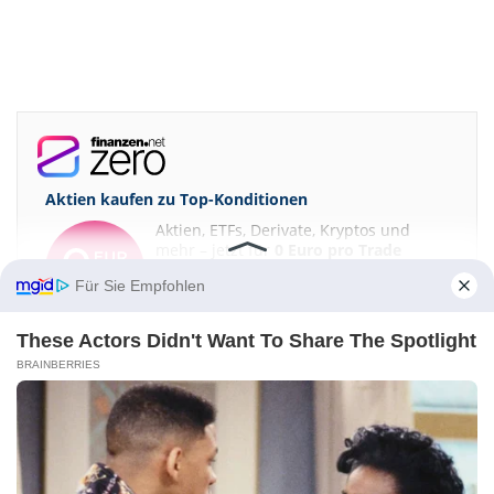
Aktien kaufen zu
Top-Konditionen
Aktien, ETFs, Derivate, Kryptos und
mehr – jetzt für
0 Euro pro Trade
handeln (zzgl. marktüblicher Spreads)!
Für Sie Empfohlen
These Actors Didn't Want To Share The Spotlight
JETZT INFORMIEREN
BRAINBERRIES
ETF-Sparplan