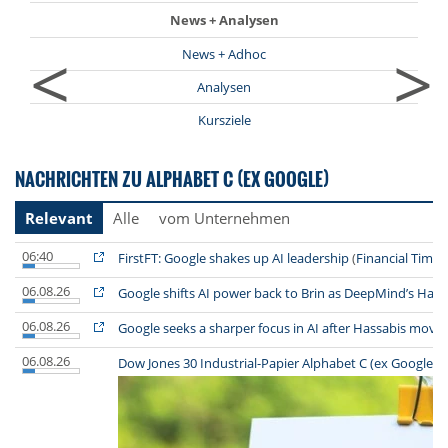
News + Analysen
<
>
News + Adhoc
Analysen
Kursziele
NACHRICHTEN ZU ALPHABET C (EX GOOGLE)
Relevant
Alle
vom Unternehmen
06:40
FirstFT: Google shakes up AI leadership
(
Financial Times
06.08.26
Google shifts AI power back to Brin as DeepMind’s Hass
06.08.26
Google seeks a sharper focus in AI after Hassabis move
06.08.26
Dow Jones 30 Industrial-Papier Alphabet C (ex Google)-Ak