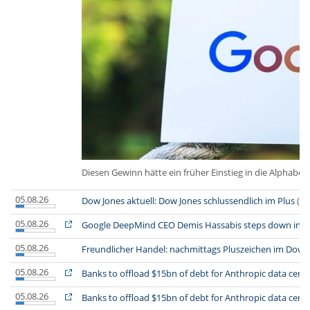
Diesen Gewinn hätte ein früher Einstieg in die Alphabet 
05.08.26
Dow Jones aktuell: Dow Jones schlussendlich im Plus
(fi
05.08.26
Google DeepMind CEO Demis Hassabis steps down in sh
05.08.26
Freundlicher Handel: nachmittags Pluszeichen im Dow 
05.08.26
Banks to offload $15bn of debt for Anthropic data cent
05.08.26
Banks to offload $15bn of debt for Anthropic data cent