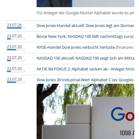
Für Anleger der Google-Mutter Alphabet wurde es am M
23.07.26
Dow Jones-Handel aktuell: Dow Jones legt am Donners
23.07.26
Börse New York: NASDAQ 100 fällt nachmittags zurück
(
23.07.26
NYSE-Handel Dow Jones verbucht Verluste
(finanzen.at)
23.07.26
NASDAQ 100 aktuell: NASDAQ 100 zeigt sich am Mittag
23.07.26
AKTIE IM FOKUS 2: Alphabet sacken ab - Anleger hinterf
23.07.26
Dow Jones 30 Industrial-Wert Alphabet C (ex Google)-Ak