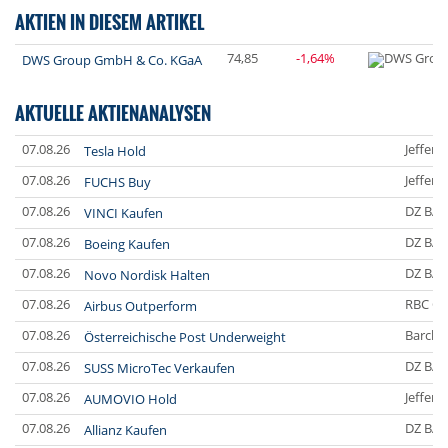
AKTIEN IN DIESEM ARTIKEL
74,85
-1,64%
DWS Group GmbH & Co. KGaA
AKTUELLE AKTIENANALYSEN
07.08.26
Jefferi
Tesla Hold
07.08.26
Jefferi
FUCHS Buy
07.08.26
DZ BA
VINCI Kaufen
07.08.26
DZ BA
Boeing Kaufen
07.08.26
DZ BA
Novo Nordisk Halten
07.08.26
RBC Ca
Airbus Outperform
07.08.26
Barclay
Österreichische Post Underweight
07.08.26
DZ BA
SUSS MicroTec Verkaufen
07.08.26
Jefferi
AUMOVIO Hold
07.08.26
DZ BA
Allianz Kaufen