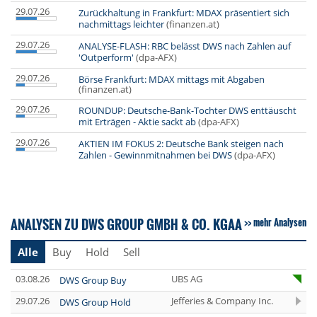
29.07.26
Zurückhaltung in Frankfurt: MDAX präsentiert sich
nachmittags leichter
(finanzen.at)
29.07.26
ANALYSE-FLASH: RBC belässt DWS nach Zahlen auf
'Outperform'
(dpa-AFX)
29.07.26
Börse Frankfurt: MDAX mittags mit Abgaben
(finanzen.at)
29.07.26
ROUNDUP: Deutsche-Bank-Tochter DWS enttäuscht
mit Erträgen - Aktie sackt ab
(dpa-AFX)
29.07.26
AKTIEN IM FOKUS 2: Deutsche Bank steigen nach
Zahlen - Gewinnmitnahmen bei DWS
(dpa-AFX)
ANALYSEN ZU DWS GROUP GMBH & CO. KGAA
mehr Analysen
Alle
Buy
Hold
Sell
03.08.26
UBS AG
DWS Group Buy
29.07.26
Jefferies & Company Inc.
DWS Group Hold