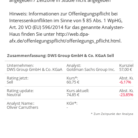
angegeben / Zeitzone in Studie nicht angegeben
Hinweis: Informationen zur Offenlegungspflicht bei
Interessenkonflikten im Sinne von § 85 Abs. 1 WpHG,
Art. 20 VO (EU) 596/2014 für das genannte Analysten-
Haus finden Sie unter http://web.dpa-
afx.de/offenlegungspflicht/offenlegungs_pflicht.html.
Zusammenfassung: DWS Group GmbH & Co. KGaA Sell
Unternehmen:
Analyst:
Kursziel:
DWS Group GmbH & Co. KGaA
Goldman Sachs Group Inc.
57,00 €
Rating jetzt:
Kurs*:
Abst. Kurs
Sell
60,75 €
-6,17%
Rating update:
Kurs aktuell:
Abst. Kursz
Neutral
74,85 €
-23,85%
Analyst Name::
KGV*:
Oliver Carruthers
-
* Zum Zeitpunkt der Analyse