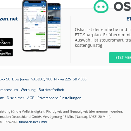
06:36
Scout24 Buy
06:35
Fresenius Buy
zen.net
E
06:34
Fresenius
Oskar ist der einfache und i
Medical Care
ETF-Sparplan. Er übernimmt 
Underperform
Auswahl, ist steuersmart, t
06:31
easyJet
kostengünstig.
Neutral
06.08.26
Commerzbank
JETZT ME
Neutral
06.08.26
Siemens
Overweight
oxx 50
Dow Jones
NASDAQ 100
Nikkei 225
S&P 500
06.08.26
Boeing
Impressum
-
Werbung
-
Barrierefreiheit
Outperform
tz
-
Disclaimer
-
AGB
-
Privatsphäre-Einstellungen
06.08.26
QIAGEN Buy
06.08.26
Assicurazioni
eistung für die Vollständigkeit, Richtigkeit und Genauigkeit übernommen werden.
Generali Buy
ormation Deutschland GmbH. Verzögerung 15 Min. (Nasdaq, NYSE: 20 Min.).
© 1999-2026
finanzen.net GmbH
06.08.26
Assicurazioni
Generali