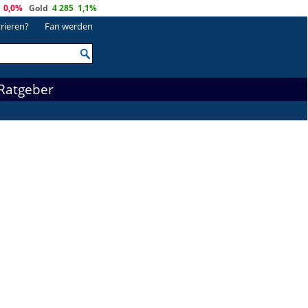
0,0%
Gold
4 285
1,1%
trieren?
Fan werden
Ratgeber