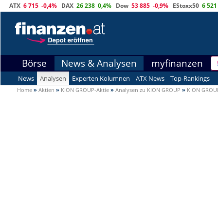
ATX
6 715
-0,4%
DAX
26 238
0,4%
Dow
53 885
-0,9%
EStoxx50
6 521
Börse
News & Analysen
myfinanzen
News
Analysen
Experten Kolumnen
ATX News
Top-Rankings
Home
»
Aktien
»
KION GROUP-Aktie
»
Analysen zu KION GROUP
»
KION GROU