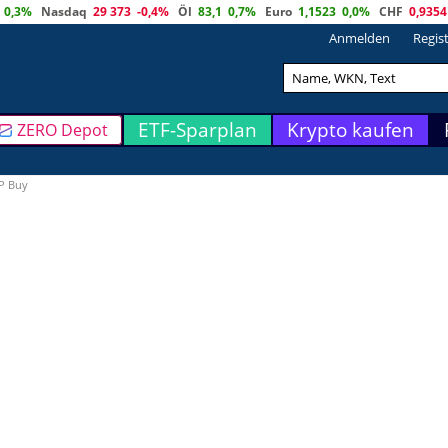
0,3%
Nasdaq
29 373
-0,4%
Öl
83,1
0,7%
Euro
1,1523
0,0%
CHF
0,9354
Anmelden
Regis
ETF-Sparplan
Krypto kaufen
ZERO Depot
P Buy