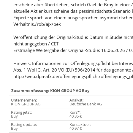
erscheine aber übertrieben, schrieb Gael de-Bray in einer
aktuelle Aktienkurs scheine das pessimistischste Szenario b
Experte sprach von einem ausgesprochen asymmetrischen
Verhältnis./rob/ajx/bek
Veröffentlichung der Original-Studie: Datum in Studie nich
nicht angegeben / CET
Erstmalige Weitergabe der Original-Studie: 16.06.2026 / 0
Hinweis: Informationen zur Offenlegungspflicht bei Intere
Abs. 1 WpHG, Art. 20 VO (EU) 596/2014 für das genannte 
http://web.dpa-afx.de/offenlegungspflicht/offenlegungs_pf
Zusammenfassung: KION GROUP AG Buy
Unternehmen:
Analyst:
KION GROUP AG
Deutsche Bank AG
Rating jetzt:
Kurs*:
Buy
40,35 €
Rating update:
Kurs aktuell:
Buy
40,97 €