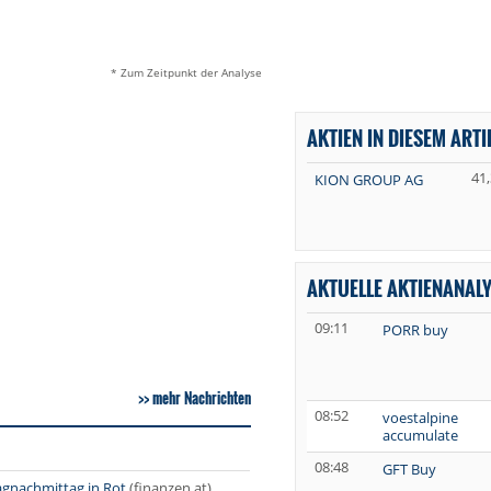
* Zum Zeitpunkt der Analyse
AKTIEN IN DIESEM ARTI
41
KION GROUP AG
AKTUELLE AKTIENANAL
09:11
PORR buy
mehr Nachrichten
08:52
voestalpine
accumulate
08:48
GFT Buy
gnachmittag in Rot
(finanzen.at)