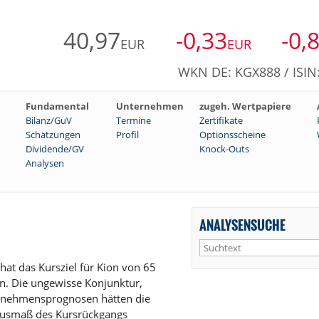
40,97
-0,33
-0,
EUR
EUR
WKN DE: KGX888 / ISI
Fundamental
Unternehmen
zugeh. Wertpapiere
Bilanz/GuV
Termine
Zertifikate
Schätzungen
Profil
Optionsscheine
Dividende/GV
Knock-Outs
Analysen
ANALYSENSUCHE
at das Kursziel für Kion von 65
en. Die ungewisse Konjunktur,
ternehmensprognosen hätten die
 Ausmaß des Kursrückgangs