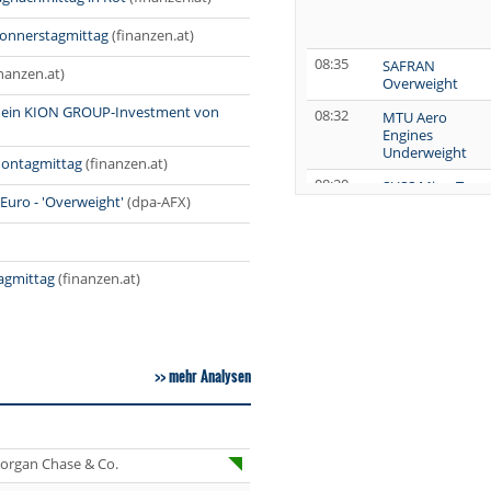
Donnerstagmittag
(finanzen.at)
08:35
SAFRAN
inanzen.at)
Overweight
e ein KION GROUP-Investment von
08:32
MTU Aero
Engines
Underweight
Montagmittag
(finanzen.at)
08:20
SUSS MicroTec
Euro - 'Overweight'
(dpa-AFX)
Buy
08:19
SUSS MicroTec
Buy
tagmittag
(finanzen.at)
08:10
LANXESS
Underperform
08:00
Scout24 Buy
mehr Analysen
07:07
Sanofi Buy
organ Chase & Co.
07:06
AstraZeneca