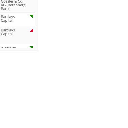
Gossler & Co.
KG (Berenberg
Bank)
Barclays
Capital
Barclays
Capital
Warburg
Research
Deutsche
Bank AG
Jefferies &
Company Inc.
Joh.
Berenberg,
Gossler & Co.
KG (Berenberg
Bank)
Jefferies &
Company Inc.
Jefferies &
Company Inc.