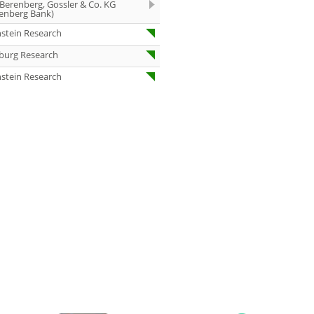
Buy
 Berenberg, Gossler & Co. KG
enberg Bank)
07:00
TUI
stein Research
Overweight
06:59
burg Research
Diageo
Neutral
stein Research
06:58
RATIONAL Buy
06:53
Henkel vz.
Neutral
06:52
Merck Buy
06:49
Aurubis
Neutral
06:49
Prosus
Overweight
06:48
Befesa Buy
06:41
Carl Zeiss
Meditec
Underweight
06:38
Siemens Buy