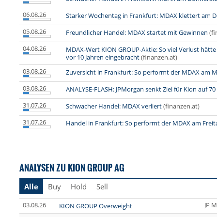
06.08.26
Starker Wochentag in Frankfurt: MDAX klettert am 
05.08.26
Freundlicher Handel: MDAX startet mit Gewinnen
(f
04.08.26
MDAX-Wert KION GROUP-Aktie: So viel Verlust hätt
vor 10 Jahren eingebracht
(finanzen.at)
03.08.26
Zuversicht in Frankfurt: So performt der MDAX am 
03.08.26
ANALYSE-FLASH: JPMorgan senkt Ziel für Kion auf 70 
31.07.26
Schwacher Handel: MDAX verliert
(finanzen.at)
31.07.26
Handel in Frankfurt: So performt der MDAX am Frei
ANALYSEN ZU KION GROUP AG
Alle
Buy
Hold
Sell
03.08.26
JP M
KION GROUP Overweight