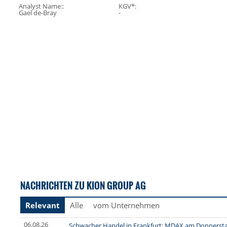
Analyst Name::
KGV*:
Gael de-Bray
-
NACHRICHTEN ZU KION GROUP AG
Relevant
Alle
vom Unternehmen
06.08.26
Schwacher Handel in Frankfurt: MDAX am Donnersta