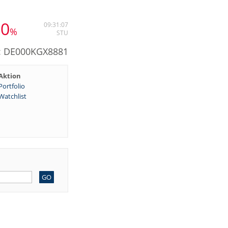
80
09:31:07
%
STU
N: DE000KGX8881
Aktion
Portfolio
Watchlist
GO