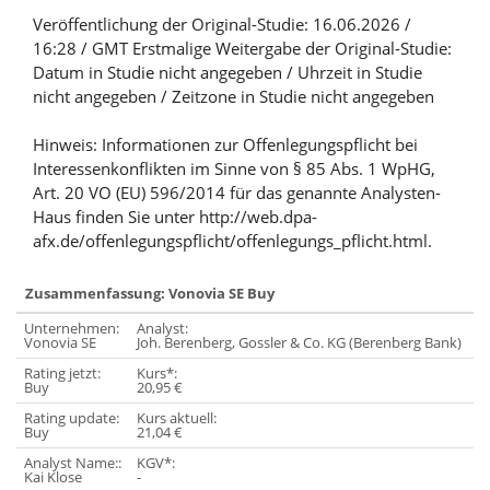
Veröffentlichung der Original-Studie: 16.06.2026 /
16:28 / GMT Erstmalige Weitergabe der Original-Studie:
Datum in Studie nicht angegeben / Uhrzeit in Studie
nicht angegeben / Zeitzone in Studie nicht angegeben
Hinweis: Informationen zur Offenlegungspflicht bei
Interessenkonflikten im Sinne von § 85 Abs. 1 WpHG,
Art. 20 VO (EU) 596/2014 für das genannte Analysten-
Haus finden Sie unter http://web.dpa-
afx.de/offenlegungspflicht/offenlegungs_pflicht.html.
Zusammenfassung: Vonovia SE Buy
Unternehmen:
Analyst:
Ku
Vonovia SE
Joh. Berenberg, Gossler & Co. KG (Berenberg Bank)
34
Rating jetzt:
Kurs*:
Ab
Buy
20,95 €
6
Rating update:
Kurs aktuell:
Ab
Buy
21,04 €
6
Analyst Name::
KGV*:
Kai Klose
-