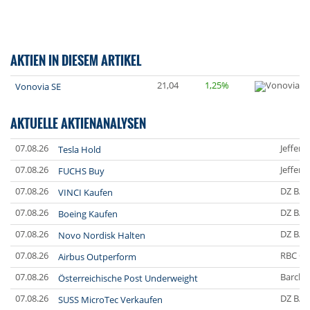
AKTIEN IN DIESEM ARTIKEL
21,04
1,25%
Vonovia SE
AKTUELLE AKTIENANALYSEN
07.08.26
Jefferi
Tesla Hold
07.08.26
Jefferi
FUCHS Buy
07.08.26
DZ BA
VINCI Kaufen
07.08.26
DZ BA
Boeing Kaufen
07.08.26
DZ BA
Novo Nordisk Halten
07.08.26
RBC Ca
Airbus Outperform
07.08.26
Barclay
Österreichische Post Underweight
07.08.26
DZ BA
SUSS MicroTec Verkaufen