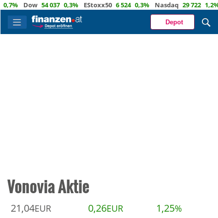
,7%
Dow
54 037
0,3%
EStoxx50
6 524
0,3%
Nasdaq
29 722
1,2%
Ö
Depot
Vonovia Aktie
21,04
0,26
1,25
EUR
EUR
%