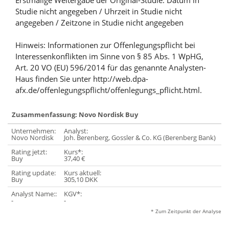
Erstmalige Weitergabe der Original-Studie: Datum in
Studie nicht angegeben / Uhrzeit in Studie nicht
angegeben / Zeitzone in Studie nicht angegeben
Hinweis: Informationen zur Offenlegungspflicht bei
Interessenkonflikten im Sinne von § 85 Abs. 1 WpHG,
Art. 20 VO (EU) 596/2014 für das genannte Analysten-
Haus finden Sie unter http://web.dpa-
afx.de/offenlegungspflicht/offenlegungs_pflicht.html.
Zusammenfassung: Novo Nordisk Buy
Unternehmen:
Analyst:
Ku
Novo Nordisk
Joh. Berenberg, Gossler & Co. KG (Berenberg Bank)
3
Rating jetzt:
Kurs*:
Ab
Buy
37,40 €
-
Rating update:
Kurs aktuell:
Ab
Buy
305,10 DKK
-
Analyst Name::
KGV*:
-
-
* Zum Zeitpunkt der Analyse