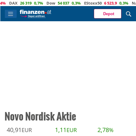
DAX
26 319
0,7%
Dow
54 037
0,3%
EStoxx50
6 523,9
0,3%
Nasda
Depot
Novo Nordisk Aktie
40,91
1,11
2,78
EUR
EUR
%