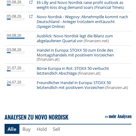
05.08.26
Eli Lilly and Novo Nordisk raise profit outlook as
weight-loss drug demand soars
(
Financial Times
)
05.08.26
Novo Nordisk - Wegovy: Abnehmpille kommt nach
Deutschland - Anleger trotzdem enttäuscht
(
Spiegel Online
)
04.08.26
Ausblick: Novo Nordisk legt die Bilanz zum
abgelaufenen Quartal vor
(finanzen.net)
03.08.26
Handel in Europa: STOXX 50 zum Ende des
Montagshandels mit positivem Vorzeichen
(finanzen.at)
31.07.26
Börse Europa in Rot: STOXX 50 verbucht
letztendlich Abschläge
(finanzen.at)
24.07.26
Freundlicher Handel in Europa: STOXX 50
letztendlich mit positivem Vorzeichen
(finanzen.at)
ANALYSEN ZU NOVO NORDISK
mehr Analysen
Alle
Buy
Hold
Sell