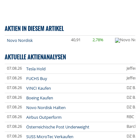
AKTIEN IN DIESEM ARTIKEL
40,91
2,78%
Novo Nordisk
AKTUELLE AKTIENANALYSEN
07.08.26
Jefferi
Tesla Hold
07.08.26
Jefferi
FUCHS Buy
07.08.26
DZ BA
VINCI Kaufen
07.08.26
DZ BA
Boeing Kaufen
07.08.26
DZ BA
Novo Nordisk Halten
07.08.26
RBC Ca
Airbus Outperform
07.08.26
Barclay
Österreichische Post Underweight
07.08.26
DZ BA
SUSS MicroTec Verkaufen