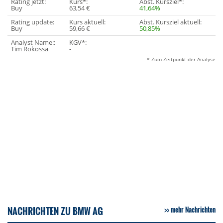
Rating jetzt:
Kurs*:
Abst. Kursziel*:
Buy
63,54 €
41,64%
Rating update:
Kurs aktuell:
Abst. Kursziel aktuell:
Buy
59,66 €
50,85%
Analyst Name::
KGV*:
Tim Rokossa
-
* Zum Zeitpunkt der Analyse
NACHRICHTEN ZU BMW AG
mehr Nachrichten