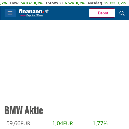
%
Dow
54 037
0,3%
EStoxx50
6 524
0,3%
Nasdaq
29 722
1,2%
Öl
Depot
BMW Aktie
59,66
1,04
1,77
EUR
EUR
%