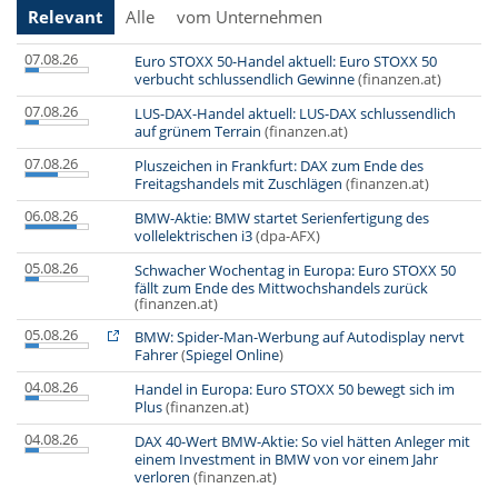
Relevant
Alle
vom Unternehmen
07.08.26
Euro STOXX 50-Handel aktuell: Euro STOXX 50
verbucht schlussendlich Gewinne
(finanzen.at)
07.08.26
LUS-DAX-Handel aktuell: LUS-DAX schlussendlich
auf grünem Terrain
(finanzen.at)
07.08.26
Pluszeichen in Frankfurt: DAX zum Ende des
Freitagshandels mit Zuschlägen
(finanzen.at)
06.08.26
BMW-Aktie: BMW startet Serienfertigung des
vollelektrischen i3
(dpa-AFX)
05.08.26
Schwacher Wochentag in Europa: Euro STOXX 50
fällt zum Ende des Mittwochshandels zurück
(finanzen.at)
05.08.26
BMW: Spider-Man-Werbung auf Autodisplay nervt
Fahrer
(
Spiegel Online
)
04.08.26
Handel in Europa: Euro STOXX 50 bewegt sich im
Plus
(finanzen.at)
04.08.26
DAX 40-Wert BMW-Aktie: So viel hätten Anleger mit
einem Investment in BMW von vor einem Jahr
verloren
(finanzen.at)