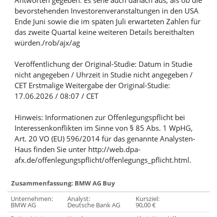
Antworten gegeben. Es sehe auch danach aus, als ob die
bevorstehenden Investorenveranstaltungen in den USA
Ende Juni sowie die im späten Juli erwarteten Zahlen für
das zweite Quartal keine weiteren Details bereithalten
würden./rob/ajx/ag
Veröffentlichung der Original-Studie: Datum in Studie
nicht angegeben / Uhrzeit in Studie nicht angegeben /
CET Erstmalige Weitergabe der Original-Studie:
17.06.2026 / 08:07 / CET
Hinweis: Informationen zur Offenlegungspflicht bei
Interessenkonflikten im Sinne von § 85 Abs. 1 WpHG,
Art. 20 VO (EU) 596/2014 für das genannte Analysten-
Haus finden Sie unter http://web.dpa-
afx.de/offenlegungspflicht/offenlegungs_pflicht.html.
Zusammenfassung: BMW AG Buy
Unternehmen:
Analyst:
Kursziel:
BMW AG
Deutsche Bank AG
90,00 €