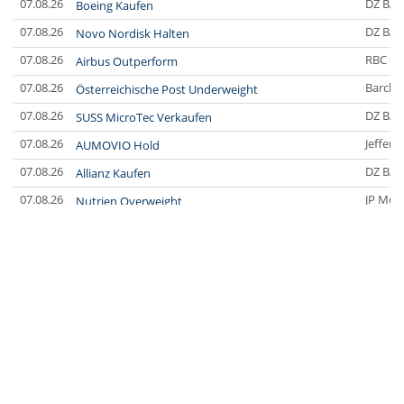
07.08.26
DZ BA
Boeing Kaufen
07.08.26
DZ BA
Novo Nordisk Halten
07.08.26
RBC Ca
Airbus Outperform
07.08.26
Barclay
Österreichische Post Underweight
07.08.26
DZ BA
SUSS MicroTec Verkaufen
07.08.26
Jefferi
AUMOVIO Hold
07.08.26
DZ BA
Allianz Kaufen
07.08.26
JP Mor
Nutrien Overweight
07.08.26
UBS A
Tesla Neutral
07.08.26
DZ BA
Symrise Kaufen
07.08.26
DZ BA
LANXESS Halten
07.08.26
DZ BA
Aurubis Halten
07.08.26
JP Mor
Under Armour Underweight
07.08.26
Barclay
IONOS Overweight
07.08.26
Barclay
Springer Nature Overweight