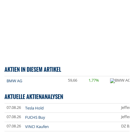
AKTIEN IN DIESEM ARTIKEL
59,66
1,77%
BMW AG
AKTUELLE AKTIENANALYSEN
07.08.26
Jefferi
Tesla Hold
07.08.26
Jefferi
FUCHS Buy
07.08.26
DZ BA
VINCI Kaufen