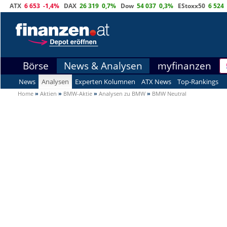
ATX
6 653
-1,4%
DAX
26 319
0,7%
Dow
54 037
0,3%
EStoxx50
6 524
Börse
News & Analysen
myfinanzen
News
Analysen
Experten Kolumnen
ATX News
Top-Rankings
Home
»
Aktien
»
BMW-Aktie
»
Analysen zu BMW
»
BMW Neutral