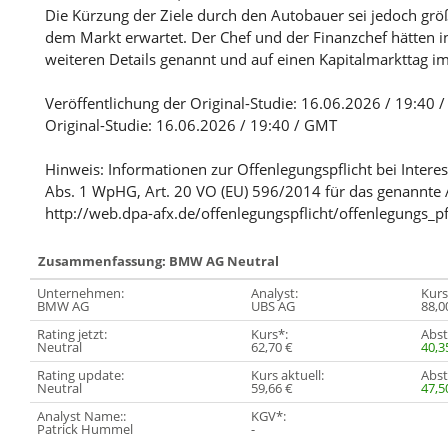
Die Kürzung der Ziele durch den Autobauer sei jedoch grö
dem Markt erwartet. Der Chef und der Finanzchef hätten i
weiteren Details genannt und auf einen Kapitalmarkttag 
Veröffentlichung der Original-Studie: 16.06.2026 / 19:40 
Original-Studie: 16.06.2026 / 19:40 / GMT
Hinweis: Informationen zur Offenlegungspflicht bei Intere
Abs. 1 WpHG, Art. 20 VO (EU) 596/2014 für das genannte 
http://web.dpa-afx.de/offenlegungspflicht/offenlegungs_pf
Zusammenfassung: BMW AG Neutral
Unternehmen:
Analyst:
Kurs
BMW AG
UBS AG
88,0
Rating jetzt:
Kurs*:
Abst
Neutral
62,70 €
40,
Rating update:
Kurs aktuell:
Abst
Neutral
59,66 €
47,
Analyst Name::
KGV*:
Patrick Hummel
-