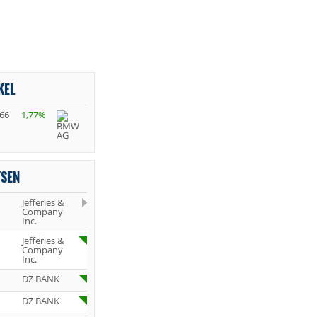
KEL
,66
1,77%
YSEN
Jefferies &
Company
Inc.
Jefferies &
Company
Inc.
DZ BANK
DZ BANK