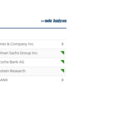
07.08.26
Under Armour
Underweight
mehr Analysen
07.08.26
IONOS Overweig
07.08.26
Springer Nature
Overweight
eries & Company Inc.
07.08.26
Henkel vz. Equal
Weight
dman Sachs Group Inc.
07.08.26
Fraport Equal
tsche Bank AG
Weight
stein Research
07.08.26
Diageo Overwei
BANK
07.08.26
Ahold Delhaize
Equal Weight
07.08.26
RENK Kaufen
07.08.26
SGL Carbon Hol
07.08.26
Scout24 Kaufen