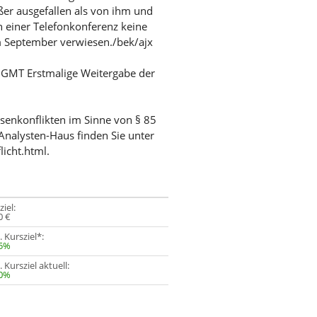
ßer ausgefallen als von ihm und
n einer Telefonkonferenz keine
im September verwiesen./bek/ajx
/ GMT Erstmalige Weitergabe der
ssenkonflikten im Sinne von § 85
Analysten-Haus finden Sie unter
licht.html.
ziel:
0 €
. Kursziel*:
35%
. Kursziel aktuell:
50%