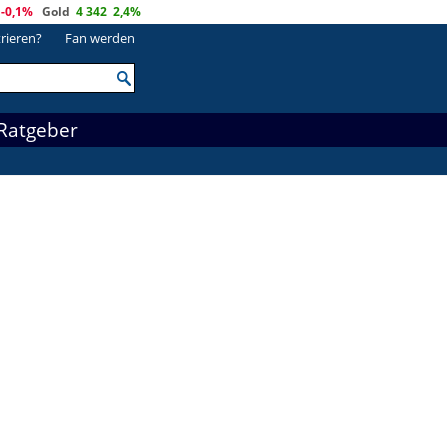
-0,1%
Gold
4 342
2,4%
trieren?
Fan werden
Ratgeber