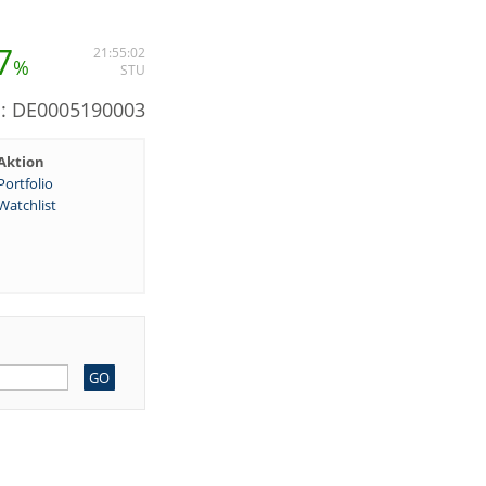
7
21:55:02
%
STU
N: DE0005190003
Aktion
Portfolio
Watchlist
GO