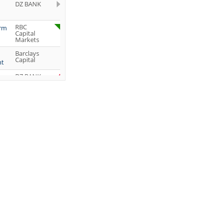
DZ BANK
RBC
orm
Capital
Markets
Barclays
Capital
ht
DZ BANK
Jefferies &
Company
Inc.
DZ BANK
JP Morgan
Chase &
Co.
UBS AG
DZ BANK
DZ BANK
DZ BANK