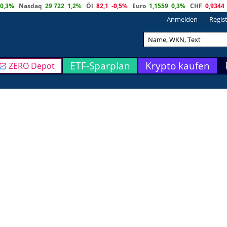
0,3%
Nasdaq
29 722
1,2%
Öl
82,1
-0,5%
Euro
1,1559
0,3%
CHF
0,9344
Anmelden
Regis
ETF-Sparplan
Krypto kaufen
ZERO Depot