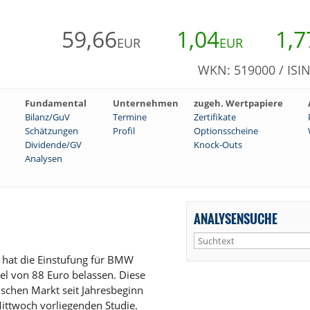
59,66
1,04
1,7
EUR
EUR
WKN: 519000 / ISI
Fundamental
Unternehmen
zugeh. Wertpapiere
Bilanz/GuV
Termine
Zertifikate
Schätzungen
Profil
Optionsscheine
Dividende/GV
Knock-Outs
Analysen
ANALYSENSUCHE
 hat die Einstufung für BMW
el von 88 Euro belassen. Diese
schen Markt seit Jahresbeginn
ittwoch vorliegenden Studie.