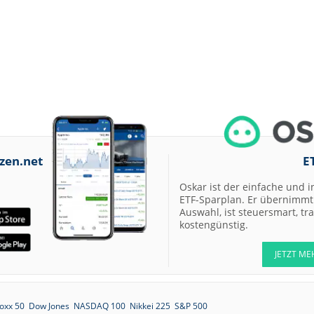
07.08.26
Allianz Hold
07.08.26
Merck Market-
Perform
07.08.26
Allianz Sector
Perform
07.08.26
RATIONAL Buy
zen.net
E
07.08.26
Merck Kaufen
Oskar ist der einfache und i
ETF-Sparplan. Er übernimmt 
07.08.26
Kontron Kaufen
Auswahl, ist steuersmart, t
kostengünstig.
07.08.26
Daimler Truck B
JETZT ME
07.08.26
Airbus Hold
07.08.26
Münchener
oxx 50
Dow Jones
NASDAQ 100
Nikkei 225
S&P 500
Rückversicherun