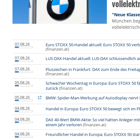
vollelekt
"Neue Klasse
München begi
vollelektrisch
07.08.26
Euro STOXX 50-Handel aktuell: Euro STOXX 50 ver
(finanzen.at)
07.08.26
LUS-DAX-Handel aktuell: LUS-DAX schlussendlich a
07.08.26
Pluszeichen in Frankfurt: DAX zum Ende des Freit
(finanzen.at)
05.08.26
Schwacher Wochentag in Europa: Euro STOXX 50 fä
zurück
(finanzen.at)
05.08.26
BMW: Spider-Man-Werbung auf Autodisplay nervt 
04.08.26
Handel in Europa: Euro STOXX 50 bewegt sich im P
04.08.26
DAX 40-Wert BMW-Aktie: So viel hätten Anleger m
einem Jahr verloren
(finanzen.at)
04.08.26
Freundlicher Handel in Europa: Euro STOXX 50 sta