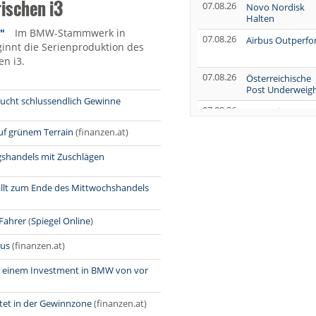
rischen i3
07.08.26
Novo Nordisk
Halten
"
Im BMW-Stammwerk in
07.08.26
Airbus Outperf
nnt die Serienproduktion des
en i3.
07.08.26
Österreichische
Post Underweig
bucht schlussendlich Gewinne
07.08.26
SUSS MicroTec
Verkaufen
uf grünem Terrain
(finanzen.at)
07.08.26
AUMOVIO Hold
agshandels mit Zuschlägen
07.08.26
Allianz Kaufen
llt zum Ende des Mittwochshandels
07.08.26
Nutrien
Overweight
Fahrer
(
Spiegel Online
)
07.08.26
Tesla Neutral
lus
(finanzen.at)
07.08.26
Symrise Kaufen
it einem Investment in BMW von vor
07.08.26
LANXESS Halten
rtet in der Gewinnzone
(finanzen.at)
07.08.26
Aurubis Halten