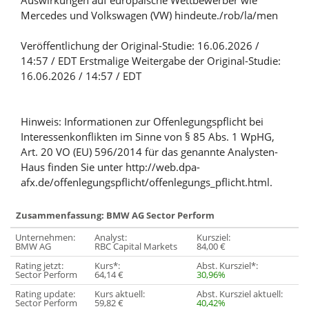
Auswirkungen auf europäische Wettbewerber wie
Mercedes und Volkswagen (VW) hindeute./rob/la/men
Veröffentlichung der Original-Studie: 16.06.2026 /
14:57 / EDT Erstmalige Weitergabe der Original-Studie:
16.06.2026 / 14:57 / EDT
Hinweis: Informationen zur Offenlegungspflicht bei
Interessenkonflikten im Sinne von § 85 Abs. 1 WpHG,
Art. 20 VO (EU) 596/2014 für das genannte Analysten-
Haus finden Sie unter http://web.dpa-
afx.de/offenlegungspflicht/offenlegungs_pflicht.html.
Zusammenfassung: BMW AG Sector Perform
Unternehmen:
Analyst:
Kursziel:
BMW AG
RBC Capital Markets
84,00 €
Rating jetzt:
Kurs*:
Abst. Kursziel*:
Sector Perform
64,14 €
30,96%
Rating update:
Kurs aktuell:
Abst. Kursziel aktuell:
Sector Perform
59,82 €
40,42%