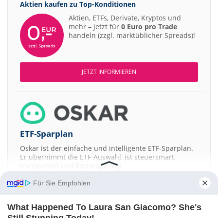
Aktien kaufen zu
Top-Konditionen
12:26
Deutsche
Scout24 Buy
Aktien, ETFs, Derivate, Kryptos und
12:25
Deutsche
mehr – jetzt für
0 Euro pro Trade
Rheinmetall Buy
handeln (zzgl. marktüblicher Spreads)!
12:23
Deutsche
IONOS Buy
12:22
Deutsche
Aurubis Hold
12:20
Goldman S
Deutsche Bank Neutral
JETZT INFORMIEREN
12:19
Goldman S
ING Group Buy
12:18
Goldman S
DHL Group Neutral
12:17
Goldman S
Infineon Buy
12:17
Goldman S
ETF-Sparplan
Scout24 Buy
12:16
Goldman S
Henkel vz. Sell
Oskar ist der einfache und intelligente ETF-Sparplan.
Er übernimmt die ETF-Auswahl, ist steuersmart,
11:52
Warburg 
KSB Buy
transparent und kostengünstig.
11:52
Warburg 
Kontron Buy
Für Sie Empfohlen
JETZT MEHR ERFAHREN
11:52
DZ BANK
Siemens Healthineers Kaufen
What Happened To Laura San Giacomo? She's
11:51
Joh. Bere
PVA TePla Buy