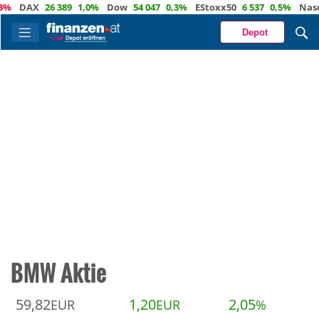
DAX
26 389
1,0%
Dow
54 047
0,3%
EStoxx50
6 537
0,5%
Nasdaq
Depot
BMW Aktie
59,82
1,20
2,05
EUR
EUR
%