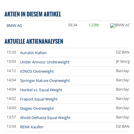
AKTIEN IN DIESEM ARTIKEL
59,34
1,23%
BMW AG
AKTUELLE AKTIENANALYSEN
15:33
DZ BANK
Aurubis Halten
15:03
JP Morgan
Under Armour Underweight
14:12
Barclays C
IONOS Overweight
14:04
Barclays C
Springer Nature Overweight
14:04
Barclays C
Henkel vz. Equal Weight
14:02
Barclays C
Fraport Equal Weight
14:00
Barclays C
Diageo Overweight
13:57
Barclays C
Ahold Delhaize Equal Weight
13:54
DZ BANK
RENK Kaufen