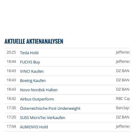
AKTUELLE AKTIENANALYSEN
20:25
Jefferies 
Tesla Hold
18:44
Jefferies 
FUCHS Buy
18:43
DZ BANK
VINCI Kaufen
18:43
DZ BANK
Boeing Kaufen
18:43
DZ BANK
Novo Nordisk Halten
18:42
RBC Capit
Airbus Outperform
17:30
Barclays C
Österreichische Post Underweight
17:20
DZ BANK
SUSS MicroTec Verkaufen
17:04
Jefferies 
AUMOVIO Hold