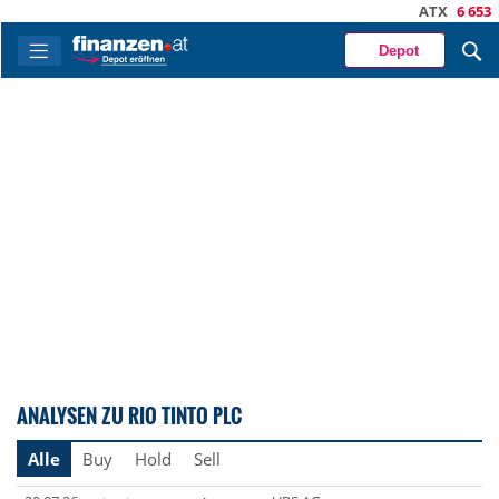
ATX
6 653
-1,
Depot
ANALYSEN ZU RIO TINTO PLC
Alle
Buy
Hold
Sell