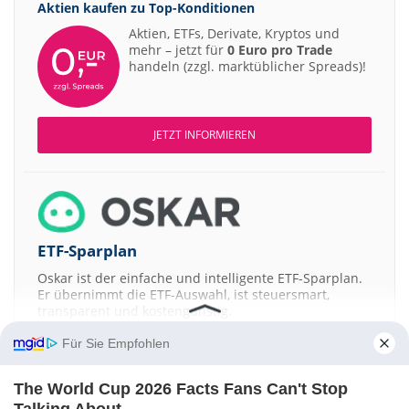
Aktien kaufen zu
Top-Konditionen
13:12
DZ BANK
Scout24 Kaufen
Aktien, ETFs, Derivate, Kryptos und
12:40
Jefferies 
mehr – jetzt für
0 Euro pro Trade
Allianz Hold
handeln (zzgl. marktüblicher Spreads)!
12:40
Bernstein
Merck Market-Perform
12:39
RBC Capit
Allianz Sector Perform
12:39
Joh. Bere
RATIONAL Buy
JETZT INFORMIEREN
12:38
DZ BANK
Merck Kaufen
12:37
DZ BANK
Kontron Kaufen
12:37
Jefferies 
Daimler Truck Buy
12:29
Jefferies 
ETF-Sparplan
Airbus Hold
12:28
UBS AG
Münchener Rückversicherungs-Gesellschaft Neutral
Oskar ist der einfache und intelligente ETF-Sparplan.
Er übernimmt die ETF-Auswahl, ist steuersmart,
12:28
UBS AG
IONOS Neutral
transparent und kostengünstig.
12:27
UBS AG
Allianz Neutral
Für Sie Empfohlen
JETZT MEHR ERFAHREN
12:27
Deutsche
Carl Zeiss Meditec Hold
The World Cup 2026 Facts Fans Can't Stop
12:26
Deutsche
United Internet Buy